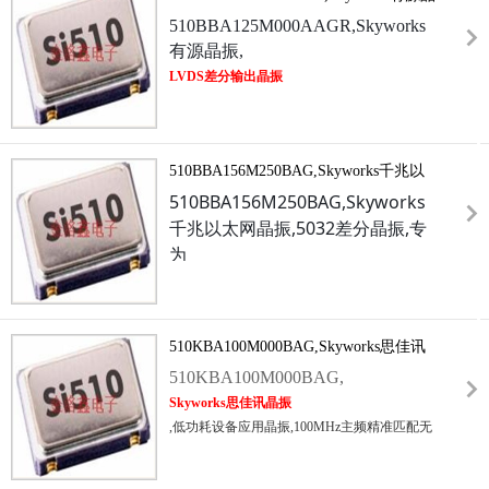
心存储设备及北斗定位终端中发挥核心时序控
振,LVDS差分输出晶振
510BBA125M000AAGR,Skyworks
制作用.
有源晶振,
LVDS差分输出晶振
,采用7.0×5.0mm标准贴片封装,六脚无引脚设计,
整体高度仅1.8mm,适配高密度PCB布局需求.该
晶振固定输出125MHz精准时钟信号,搭载
510BBA156M250BAG,Skyworks千兆以
LVDS低压差分输出接口,遵循TIA/EIA-644标
准,以3.5mA恒流源驱动,差分电压摆幅典型值
太网晶振,5032差分晶振
510BBA156M250BAG,Skyworks
350mV,共模电压1.2V,具备极强的抗共模干扰能
千兆以太网晶振,5032差分晶振,专
力.
为
千兆以太网晶振
应用场景优化设计,输出频率156.25MHz精准适
配高速网络时钟需求.产品采用高品质晶体材质
510KBA100M000BAG,Skyworks思佳讯
与精密封装工艺,具备极低的相位抖动和频率漂
晶振,低功耗设备应用晶振
510KBA100M000BAG,
移,能有效提升网络数据传输的同步精度,降低
误码率.差分输出接口兼容主流的千兆以太网芯
Skyworks思佳讯晶振
片组,安装便捷且兼容性强,同时支持无铅环保
,低功耗设备应用晶振,100MHz主频精准匹配无
封装,符合RoHS等国际环保标准,适用于消费级
线通信,数据传输模块的时序需求,1.8V宽压设
与工业级双重场景的千兆网络设备研发生产.
计完美适配锂电池供电设备.从智能穿戴,蓝牙