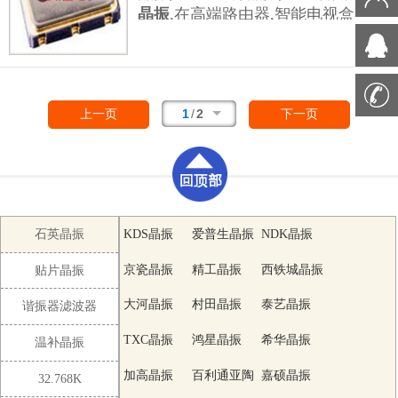
电信网络通信质量.此外,其适应电信设备复杂
晶振
,在高端路由器,智能电视盒
工作环境的特性,可在不同温度与湿度条件下保
子等消费电子设备
持稳定性能,保障电信网络持续可靠运行.
中,535BB156M250DG晶振以
156.250MHz高频输出,为设备
的高速数据处理,
1
/
2
上一页
下一页
车载多媒体晶振
信号解码提供稳定时钟源.LVDS差分接口相比
传统单端输出,能减少信号衰减与串扰,提升设
备信号传输效率,7050封装的小巧尺寸,可灵活
融入紧凑的产品内部结构,兼顾性能与设计便利
性,助力消费电子产品实现轻薄化与高性能的平
石英晶振
KDS晶振
爱普生晶振
NDK晶振
衡.
京瓷晶振
精工晶振
西铁城晶振
贴片晶振
大河晶振
村田晶振
泰艺晶振
谐振器滤波器
TXC晶振
鸿星晶振
希华晶振
温补晶振
加高晶振
百利通亚陶
嘉硕晶振
32.768K