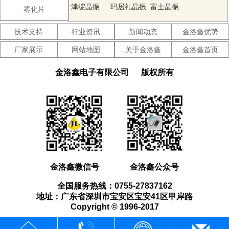
晶振
津绽晶振
玛居礼晶振
富士晶振
雾化片
SMI晶振
Lihom晶振
SHINSUNG
技术支持
行业资讯
新闻动态
金洛鑫优势
晶振
NAKA晶振
AKER晶振
NKG晶振
厂家展示
网站地图
关于金洛鑫
金洛鑫首页
NJR晶振
Sunny晶振
CTS晶振
金洛鑫电子有限公司
版权所有
微晶晶振
瑞康晶振
康纳温菲尔
德晶振
高利奇晶振
Jauch晶振
AbraconCrystal
晶振
维管晶振
ECScrystal
日蚀晶振
晶振
拉隆晶振
格林雷晶振
SiTimeCrystal
金洛鑫微信号
金洛鑫公众号
晶振
IDTcrystal
PletronicsCrystal
StatekCrystal
全国服务热线：0755-27837162
晶振
晶振
晶振
AEK晶振
AEL晶振
Cardinal晶
地址：广东省深圳市宝安区宝安41区甲岸路
Copyright © 1996-2017
振
Crystek晶振
Euroquartz
Fox晶振