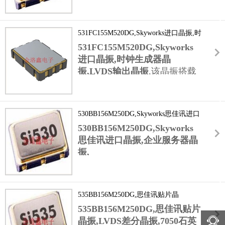
,针对网络应用中复杂的电磁环
进行定制化调整,大幅降低了设备制造商的选型
境,570BBC000159DG振荡器通过优化的电路设
难度与适配成本,为多领域产品研发提供便利.
计与封装工艺,具备优异的抗电磁干扰能力.在
531FC155M520DG,Skyworks进口晶振,时
数据中心,通信机房等多设备密集运行的场景
钟生成器晶振,LVDS输出晶振
中,能有效抵御周边设备产生的电磁干扰,保持
531FC155M520DG,Skyworks
时钟信号的稳定性与纯净度,减少因干扰导致的
进口晶振,时钟生成器晶
网络通信误码,保障网络链路的持续稳定运行,
振,LVDS输出晶振
,该晶振搭载
提升网络服务质量.
LVDS差分输出晶振
技术,在信号传输过程中能有效抵消共模干扰,
相比传统单端输出,信号抗干扰能力提升显著.
530BB156M250DG,Skyworks思佳讯进口
在工业控制,高端电子设备等复杂电磁环境下,
晶振,企业服务器晶振,电信应用晶振
530BB156M250DG,Skyworks
可减少外界干扰对时钟信号的影响,保证
155.520MHz时钟信号以低抖动(典型值低至亚
思佳讯进口晶振,企业服务器晶
皮秒级)传输,为设备高精度数据处理,高速信号
振,
交互提供纯净的时钟源,避免因信号干扰导致的
电信应用晶振
数据错误或运算延迟.
,针对电信应用对时钟精度的严苛要
求,530BB156M250DG思佳讯进口晶振具备优
535BB156M250DG,思佳讯贴片晶
异的抗干扰性能.在基站信号收发,光纤通信数
振,LVDS差分晶振,7050石英晶振
535BB156M250DG,思佳讯贴片
据传输等环节,能有效抵御外界电磁干扰,确保
时钟信号精准同步,减少信号传输误码率,提升
晶振,LVDS差分晶振,7050石英