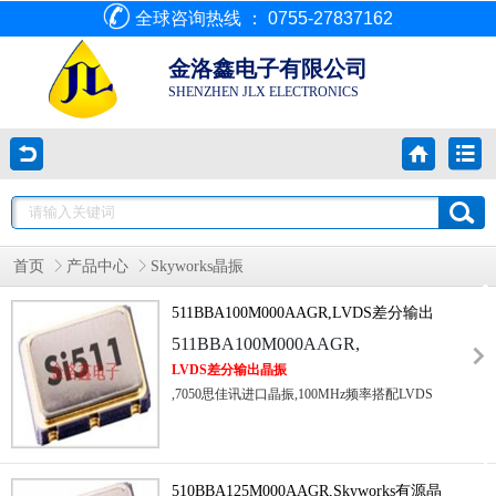
全球咨询热线 ： 0755-27837162
金洛鑫电子有限公司
SHENZHEN JLX ELECTRONICS
首页
产品中心
Skyworks晶振
511BBA100M000AAGR,LVDS差分输出
晶振,7050思佳讯进口晶振
511BBA100M000AAGR,
LVDS差分输出晶振
,7050思佳讯进口晶振,100MHz频率搭配LVDS
差分输出,能完美满足服务器,交换机,路由器等
网络设备的时钟同步需求.7050封装兼顾小型化
与稳定性,可嵌入FPGA,高速ADC/DAC模块,有
510BBA125M000AAGR,Skyworks有源晶
效减少数据传输误码率,在5G通信基站,数据中