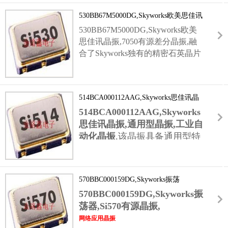
网关到低功耗传感器,便携医疗设备,产品凭借
530BB67M5000DG,Skyworks欧美思佳讯
思佳讯原厂低功耗技术,在满足高频性能的同时
晶振,7050有源差分晶振
最大限度降低能耗,确保设备长效稳定运行.
530BB67M5000DG,Skyworks欧美
思佳讯晶振,7050有源差分晶振,融
合了Skyworks独有的精密石英晶片
工艺与密封金属封装技术,核心优势
集中在差分传输与高频稳定输出.内
置高性能振荡驱动电路,无需外部谐
514BCA000112AAG,Skyworks思佳讯晶
振元件,简化电路设计;
振,通用型晶振,工业自动化晶振
514BCA000112AAG,Skyworks
7050金属封装晶振
思佳讯晶振,通用型晶振,工业自
优化散热性能,降低频率温漂,配合差分信号传
输(LVPECL标准输出),抗干扰能力较单端输出
动化晶振
,该晶振具备通用型特
提升30%以上;引脚遵循工业标准规范,可直接替
性,可灵活适配多种电子设备场
换同规格高端晶振,是高端设备性能升级的优选
景.无论是消费电子领域的智能
方案.
家居控制器,还是
570BBC000159DG,Skyworks振荡
工业级晶振
器,Si570有源晶振,网络应用晶振
570BBC000159DG,Skyworks振
领域的小型检测仪器,亦或是通信领域的信号中
荡器,Si570有源晶振,
继模块,514BCA000112AAG都能凭借稳定的性
网络应用晶振
能满足不同设备的时钟需求.无需针对特定场景