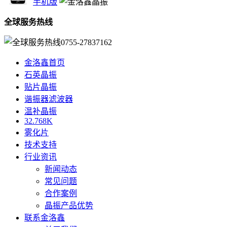
手机版
全球服务热线
0755-27837162
金洛鑫首页
石英晶振
贴片晶振
谐振器滤波器
温补晶振
32.768K
雾化片
技术支持
行业资讯
新闻动态
常见问题
合作案例
晶振产品优势
联系金洛鑫