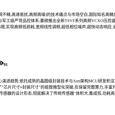
不精,高速易扰,高频高噪]的技术痛点与市场空白,国际知名高精度
工级严苛品控体系,重磅推出全新TSVF系列高频VCXO压控晶体振
局限,实现高频低损耗,宽频线性调频,超低相位噪声,超快动态响应
91
势,依托成熟的晶圆级封装技术与Arm架构MCU研发积淀,推出CSP(C
CU实现了"芯片尺寸≈封装尺寸"的极致微型化突破,在保留完整算力,
传感器的设计形态,彻底解决了传统传感器"体积大,集成低,功耗