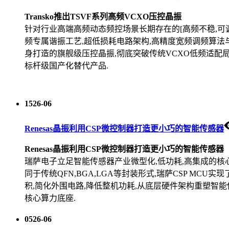
Transko推出TSVF系列高频VCXO压控晶振
针对行业高端高频动态频控场景长期存在的[高频不稳,可调
频专属谐振工艺,超低损耗电路架构,高精度宽频调频算法与军
身打造的旗舰级压控晶振,彻底突破传统VCXO低频适配
标杆级国产化替代产品.
15
26-06
Renesas晶振利用CSP微控制器打造更小巧的智能传感器
Renesas晶振利用CSP微控制器打造更小巧的智能传感器
瑞萨电子立足智能传感器产业微型化,低功耗,高集成的核心演进趋
同于传统QFN,BGA,LGA等封装形式,瑞萨CSP M
积,简化外围电路,降低整机功耗,从底层硬件架构重塑智能
核心算力底座.
05
26-06