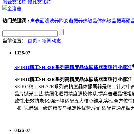
陶瓷雾化片
微孔雾化片
热门关键词 :
声表面滤波器
陶瓷谐振器
热敏晶体
热敏晶振
嘉硕
当前位置：
首页
»
新闻动态
13
26-07
SEIKO精工SH-32R系列高精度晶体振荡器重塑行业标准
SEIKO精工SH-32R系列高精度晶体振荡器重塑行业标准
SEIKO精工SH-32R系列高精度晶体振荡器是精工针
晶片抛光工艺,精细化逐颗精度调校体系,摒弃普通晶振粗放
致性,长效抗老化,强环境适配五大核心维度,实现全方位性能
同时凭借碾压级的精度与稳定性优势,全面适配普通晶振无
03
26-07