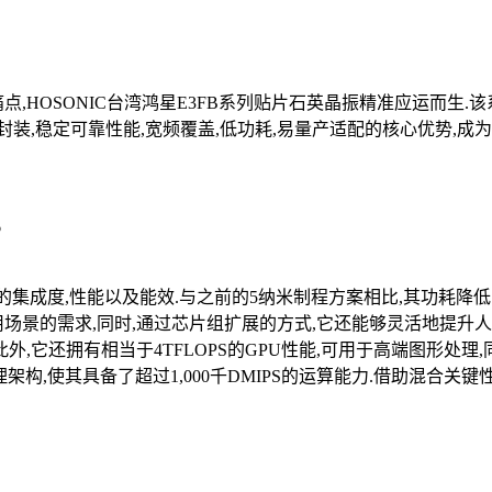
,HOSONIC台湾鸿星E3FB系列贴片石英晶振精准应运而生
封装,稳定可靠性能,宽频覆盖,低功耗,易量产适配的核心优势,成
6
极高的集成度,性能以及能效.与之前的5纳米制程方案相比,其功耗
用场景的需求,同时,通过芯片组扩展的方式,它还能够灵活地提升
它还拥有相当于4TFLOPS的GPU性能,可用于高端图形处理,同时,32
的处理架构,使其具备了超过1,000千DMIPS的运算能力.借助混合