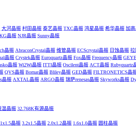
振
大河晶振
村田晶振
泰艺晶振
TXC晶振
鸿星晶振
希华晶振
加高
KG晶振
NJR晶振
Sunny晶振
uch晶振
AbraconCrystal晶振
维管晶振
ECScrystal晶振
日蚀晶振
拉
inal晶振
Crystek晶振
Euroquartz晶振
Fox晶振
Frequency晶振
GEY
ansko晶振
Wi2Wi晶振
ITTI晶振
Oscilent晶振
ACT晶振
Rubyquart
振
QVS晶振
Bomar晶振
Bliley晶振
GED晶振
FILTRONETICS晶
zes晶振
AXTAL晶振
ARGO晶振
瑞萨renesas晶振
Skyworks晶振
D
恒温晶振
32.768K有源晶振
.1x1.5晶振
3.2x1.5晶振
2.0x1.2晶振
1.6x1.0晶振
圆柱晶振