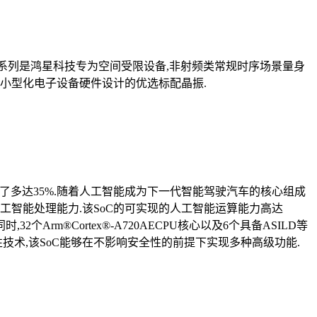
.该系列是鸿星科技专为空间受限设备,非射频类常规时序场景量身
为小型化电子设备硬件设计的优选标配晶振.
降低了多达35%.随着人工智能成为下一代智能驾驶汽车的核心组成
人工智能处理能力.该SoC的可实现的人工智能运算能力高达
个Arm®Cortex®-A720AECPU核心以及6个具备ASILD等
关键性技术,该SoC能够在不影响安全性的前提下实现多种高级功能.