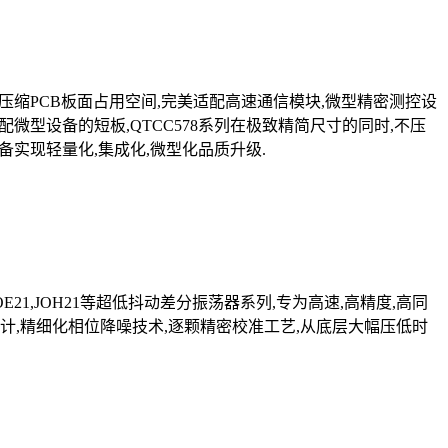
计,极大压缩PCB板面占用空间,完美适配高速通信模块,微型精密测控设
微型设备的短板,QTCC578系列在极致精简尺寸的同时,不压
实现轻量化,集成化,微型化品质升级.
E21,JOH21等超低抖动差分振荡器系列,专为高速,高精度,高同
计,精细化相位降噪技术,逐颗精密校准工艺,从底层大幅压低时