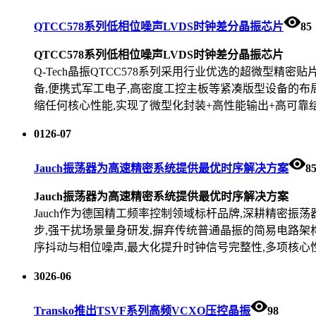
QTCC578系列低相位噪声LVDS时钟差分晶振芯片
85
QTCC578系列低相位噪声LVDS时钟差分晶振芯片
Q-Tech晶振QTCC578系列采用行业优选的超微型精密贴
备,便携式军工电子,高密度工控主板等紧凑版型设备的布局
缩任何核心性能,实现了微型化封装+高性能输出+高可靠
01
26-07
Jauch振荡器为高速精密系统提供最优时序解决方案
8
Jauch振荡器为高速精密系统提供最优时序解决方案
Jauch作为德国精工频率控制领域标杆品牌,深耕精密振荡器件
步,强干扰场景量身研发,摒弃传统普通晶振的简易电路架
序抖动与相位噪声,最大化提升时钟信号完整性,多项核心
30
26-06
Transko推出TSVF系列高频VCXO压控晶振
98