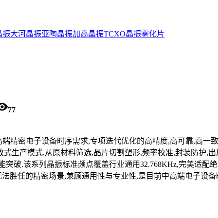
晶振
大河晶振
亚陶晶振
加高晶振
TCXO晶振
雾化片
77
对中高端精密电子设备时序需求,专项迭代优化的高精度,高可靠,高
式生产模式,从原材料筛选,晶片切割塑形,频率校准,封装防护,
突破.该系列晶振标准频点覆盖行业通用32.768KHz,完美适配
法胜任的精密场景,兼顾通用性与专业性,是目前中高端电子设备