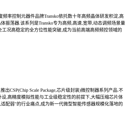
频率控制元器件品牌Transko依托数十年高频晶体研发积淀,高
荡器.该系列是Transko专为高频,高速,宽带,动态调频场景量
,全工况高稳定的全方位性能突破,成为当前高端高频频控领域的
hip Scale Package,芯片级封装)微控制器系列产品.不
丰富外设,高精度模拟性能与工业级稳定性的前提下,大幅压缩芯片体
高,适配弱"的行业痛点,成为新一代微型智能传感器规模化落地的