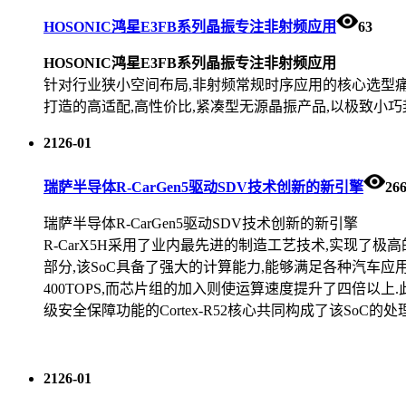
HOSONIC鸿星E3FB系列晶振专注非射频应用
63
HOSONIC鸿星E3FB系列晶振专注非射频应用
针对行业狭小空间布局,非射频常规时序应用的核心选型痛点
打造的高适配,高性价比,紧凑型无源晶振产品,以极致小巧
21
26-01
瑞萨半导体R-CarGen5驱动SDV技术创新的新引擎
26
瑞萨半导体R-CarGen5驱动SDV技术创新的新引擎
R-CarX5H采用了业内最先进的制造工艺技术,实现了
部分,该SoC具备了强大的计算能力,能够满足各种汽车应
400TOPS,而芯片组的加入则使运算速度提升了四倍以上.此外,
级安全保障功能的Cortex-R52核心共同构成了该SoC
21
26-01