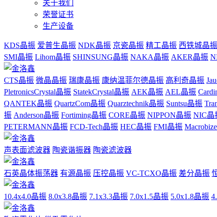
关于我们
荣誉证书
生产设备
KDS晶振
爱普生晶振
NDK晶振
京瓷晶振
精工晶振
西铁城晶
SMI晶振
Lihom晶振
SHINSUNG晶振
NAKA晶振
AKER晶振
N
CTS晶振
微晶晶振
瑞康晶振
康纳温菲尔德晶振
高利奇晶振
Ja
PletronicsCrystal晶振
StatekCrystal晶振
AEK晶振
AEL晶振
Card
QANTEK晶振
QuartzCom晶振
Quarztechnik晶振
Suntsu晶振
Tr
振
Anderson晶振
Fortiming晶振
CORE晶振
NIPPON晶振
NIC晶
PETERMANN晶振
FCD-Tech晶振
HEC晶振
FMI晶振
Macrobi
声表面滤波器
陶瓷谐振器
陶瓷滤波器
石英晶体振荡器
有源晶振
压控晶振
VC-TCXO晶振
差分晶振
10.4x4.0晶振
8.0x3.8晶振
7.1x3.3晶振
7.0x1.5晶振
5.0x1.8晶振
4