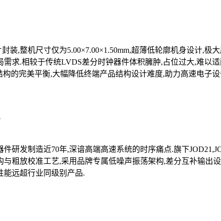
片封装,整机尺寸仅为5.00×7.00×1.50mm,超薄低轮廓机身设
需求.相较于传统LVDS差分时钟器件体积臃肿,占位过大,难以适配
结构的完美平衡,大幅降低终端产品结构设计难度,助力高速电子设备
5
研发制造近70年,深谙高端高速系统的时序痛点.旗下JOD21,JO
构与粗放校准工艺,采用品牌专属低噪声振荡架构,差分互补输出设
性能远超行业同级别产品.