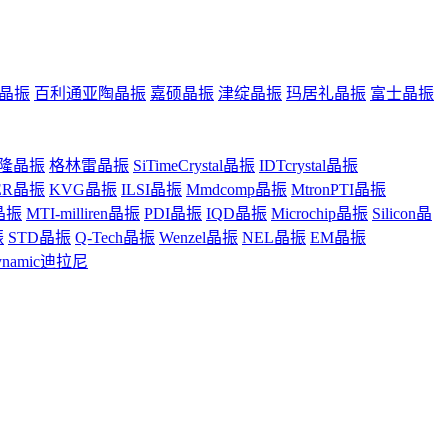
晶振
百利通亚陶晶振
嘉硕晶振
津绽晶振
玛居礼晶振
富士晶振
隆晶振
格林雷晶振
SiTimeCrystal晶振
IDTcrystal晶振
ER晶振
KVG晶振
ILSI晶振
Mmdcomp晶振
MtronPTI晶振
z晶振
MTI-milliren晶振
PDI晶振
IQD晶振
Microchip晶振
Silicon晶
振
STD晶振
Q-Tech晶振
Wenzel晶振
NEL晶振
EM晶振
ynamic迪拉尼