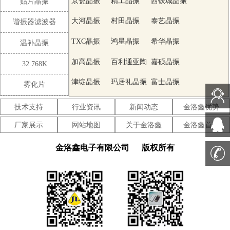
京瓷晶振
精工晶振
西铁城晶振
贴片晶振
大河晶振
村田晶振
泰艺晶振
谐振器滤波器
TXC晶振
鸿星晶振
希华晶振
温补晶振
加高晶振
百利通亚陶
嘉硕晶振
32.768K
晶振
津绽晶振
玛居礼晶振
富士晶振
雾化片
SMI晶振
Lihom晶振
SHINSUNG
技术支持
行业资讯
新闻动态
金洛鑫优势
晶振
NAKA晶振
AKER晶振
NKG晶振
厂家展示
网站地图
关于金洛鑫
金洛鑫首页
NJR晶振
Sunny晶振
CTS晶振
金洛鑫电子有限公司
版权所有
微晶晶振
瑞康晶振
康纳温菲尔
德晶振
高利奇晶振
Jauch晶振
AbraconCrystal
晶振
维管晶振
ECScrystal
日蚀晶振
晶振
拉隆晶振
格林雷晶振
SiTimeCrystal