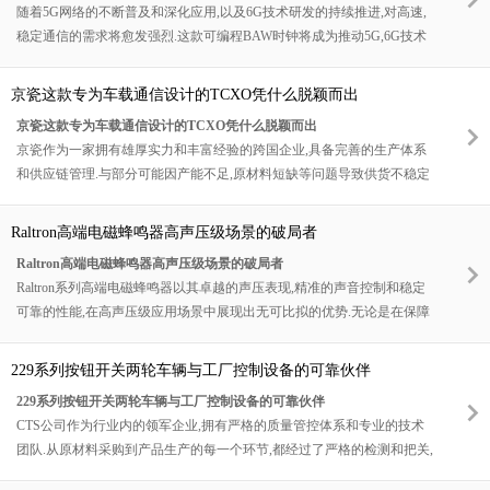
随着5G网络的不断普及和深化应用,以及6G技术研发的持续推进,对高速,
稳定通信的需求将愈发强烈.这款可编程BAW时钟将成为推动5G,6G技术
发展的重要引擎,助力实现更广泛的物联网连接,更高效的智能交通,更身临
其境的远程交互等应用场景.在数据中心领域,随着数据量的爆发式增长和
京瓷这款专为车载通信设计的TCXO凭什么脱颖而出
数据处理需求的不断升级,它也将发挥更大的作用,为数据中心的高效,稳定
京瓷这款专为车载通信设计的TCXO凭什么脱颖而出
运行提供坚实的时间保障,推动数据中心朝着智能化,绿色化方向发展.
京瓷作为一家拥有雄厚实力和丰富经验的跨国企业,具备完善的生产体系
和供应链管理.与部分可能因产能不足,原材料短缺等问题导致供货不稳定
的竞品不同,京瓷能够确保TCXO的稳定供应,满足汽车制造商大规模,长期
的生产需求,让汽车制造商无需担忧因零部件供应问题而影响生产进度,为
Raltron高端电磁蜂鸣器高声压级场景的破局者
双方的长期合作奠定了坚实基础.
Raltron高端电磁蜂鸣器高声压级场景的破局者
Raltron系列高端电磁蜂鸣器以其卓越的声压表现,精准的声音控制和稳定
可靠的性能,在高声压级应用场景中展现出无可比拟的优势.无论是在保障
高速交通的安全畅通,还是助力大型工业设施的稳定运行,它都发挥着关键
作用.对于那些对声音传播效果有高要求的行业和企业来说,Raltron高端电
229系列按钮开关两轮车辆与工厂控制设备的可靠伙伴
磁蜂鸣器无疑是提升安全性和效率的理想选择.期待更多的行业能够关注
229系列按钮开关两轮车辆与工厂控制设备的可靠伙伴
并采用这一创新产品,共同推动高声压级应用领域的发展与进步.
CTS公司作为行业内的领军企业,拥有严格的质量管控体系和专业的技术
团队.从原材料采购到产品生产的每一个环节,都经过了严格的检测和把关,
确保每一个229系列按钮开关都符合高品质标准.而且,CTS公司还为客户提