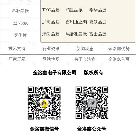
TXC晶振
鸿星晶振
希华晶振
温补晶振
加高晶振
百利通亚陶
嘉硕晶振
32.768K
晶振
津绽晶振
玛居礼晶振
富士晶振
雾化片
SMI晶振
Lihom晶振
SHINSUNG
技术支持
行业资讯
新闻动态
金洛鑫优势
晶振
NAKA晶振
AKER晶振
NKG晶振
厂家展示
网站地图
关于金洛鑫
金洛鑫首页
NJR晶振
Sunny晶振
CTS晶振
金洛鑫电子有限公司
版权所有
微晶晶振
瑞康晶振
康纳温菲尔
德晶振
高利奇晶振
Jauch晶振
AbraconCrystal
晶振
维管晶振
ECScrystal
日蚀晶振
晶振
拉隆晶振
格林雷晶振
SiTimeCrystal
金洛鑫微信号
金洛鑫公众号
晶振
IDTcrystal
PletronicsCrystal
StatekCrystal