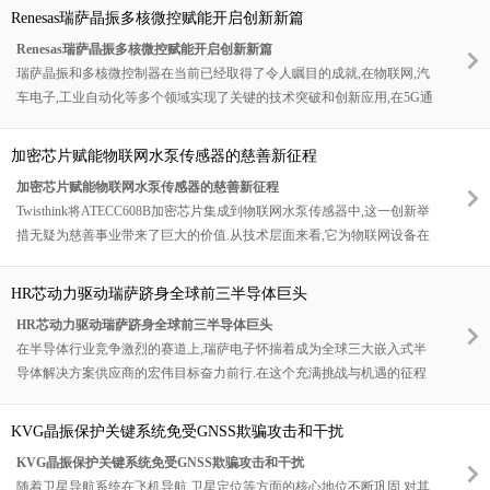
供完善的售后服务,无论您在使用过程中遇到任何问题,都能及时得到专业
Renesas瑞萨晶振多核微控赋能开启创新新篇
的技术支持和解决方案.
Renesas瑞萨晶振多核微控赋能开启创新新篇
瑞萨晶振和多核微控制器在当前已经取得了令人瞩目的成就,在物联网,汽
车电子,工业自动化等多个领域实现了关键的技术突破和创新应用,在5G通
信领域,瑞萨晶振和多核微控制器将助力实现更高速,更稳定的通信连接.在
智能医疗设备中,通过实时分析患者的生理数据,实现疾病的早期诊断和预
加密芯片赋能物联网水泵传感器的慈善新征程
警;在智能交通系统中,帮助车辆实现更高级别的自动驾驶功能,提高交通安
加密芯片赋能物联网水泵传感器的慈善新征程
全性和效率.为行业的发展带来了新的变革和机遇.
Twisthink将ATECC608B加密芯片集成到物联网水泵传感器中,这一创新举
措无疑为慈善事业带来了巨大的价值.从技术层面来看,它为物联网设备在
慈善领域的应用树立了安全典范,解决了数据传输和设备管理中的安全隐
患,让慈善组织和受助者能够更加放心地依赖这些技术设备.在实际应用中,
HR芯动力驱动瑞萨跻身全球前三半导体巨头
提高了慈善项目的执行效率,降低了运营成本,使有限的慈善资源能够发挥
HR芯动力驱动瑞萨跻身全球前三半导体巨头
更大的作用,为更多需要帮助的人提供了切实的支持.
在半导体行业竞争激烈的赛道上,瑞萨电子怀揣着成为全球三大嵌入式半
导体解决方案供应商的宏伟目标奋力前行.在这个充满挑战与机遇的征程
中,人力资源无疑是瑞萨实现这一目标的关键力量.从精准的人才战略到优
化的组织架构,从多元文化的融合到数据驱动的决策,人力资源在瑞萨的发
KVG晶振保护关键系统免受GNSS欺骗攻击和干扰
展中扮演着不可或缺的角色.通过前瞻性的人才规划与吸引,全方位的人才
KVG晶振保护关键系统免受GNSS欺骗攻击和干扰
培养与发展以及以激励保留人才的策略,瑞萨成功地充实了自己的人才队
随着卫星导航系统在飞机导航,卫星定位等方面的核心地位不断巩固,对其