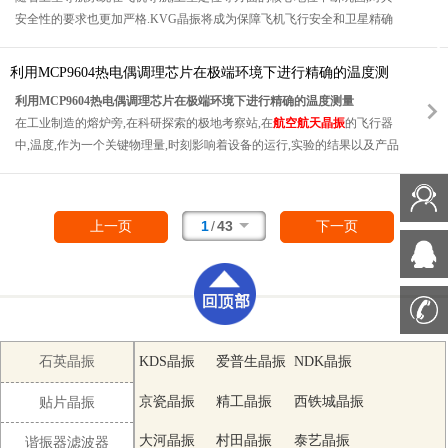
伍,稳固了人才团队,为技术创新和业务发展提供了坚实的人才保障.
安全性的要求也更加严格.KVG晶振将成为保障飞机飞行安全和卫星精确
运行的重要支撑.无论是在起飞,巡航还是降落阶段,飞机的导航系统都需要
高精度,高稳定性的时钟信号,KVG晶振能够在复杂的电磁环境中,为飞机的
利用MCP9604热电偶调理芯片在极端环境下进行精确的温度测
导航设备提供稳定的频率参考,确保飞机始终按照预定航线飞行,避免因
量
利用MCP9604热电偶调理芯片在极端环境下进行精确的温度测量
GNSS信号异常而偏离航线,保障航空安全.在卫星领域,KVG晶振能够帮助
在工业制造的熔炉旁,在科研探索的极地考察站,在
航空航天晶振
的飞行器
卫星实现更精确的轨道控制和时间同步,提高卫星通信和数据传输的准确
中,温度,作为一个关键物理量,时刻影响着设备的运行,实验的结果以及产品
性,为太空探索和地球观测等任务提供有力保障.
的质量.然而,当环境温度攀升至数百摄氏度甚至上千摄氏度,或是骤降至零
下几十摄氏度时,精确测量温度成为了一项极具挑战性的任务.在化工生产
中,反应温度的精确控制直接关系到产品的纯度和性能,在航空发动机的研
1
/
43
上一页
下一页
发测试里,高温部件的温度监测对于保障飞行安全至关重要,在生物医学研
究的超低温保存过程中,温度的细微波动都可能影响生物样本的活性.传统
的温度测量方法和传感器在这些极端环境下往往难以胜任,不是精度大打
折扣,就是无法正常工作,甚至面临损坏的风险.而MCP9604热电偶调理芯片
的出现,就像是为解决这些难题提供了一把新的钥匙,有望开启极端环境温
度精确测量的新局面.
石英晶振
KDS晶振
爱普生晶振
NDK晶振
京瓷晶振
精工晶振
西铁城晶振
贴片晶振
大河晶振
村田晶振
泰艺晶振
谐振器滤波器