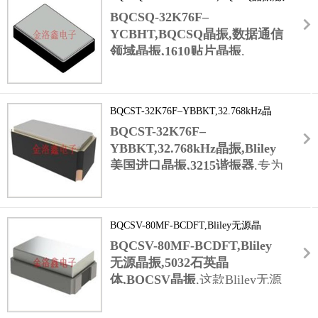
据通信领域晶振,1610贴片晶振
统中的瞬时高压冲击(最高耐受100V峰值电压),
BQCSQ-32K76F–
避免电路损坏.此外,产品采用无铅焊接工艺,符
YCBHT,BQCSQ晶振,数据通信
合RoHS军用环保标准,且引脚镀层为镀金材质
领域晶振,1610贴片晶振
,
(厚度≥5μm),提升导电性与抗氧化能力,确保军
Bliley晶振
事嵌入式系统长期可靠运行.
BQCSQ系进口晶振不仅覆盖32.768kHz低频段,
还延伸至10MHz~50MHz高频范围,专为数据通
BQCST-32K76F–YBBKT,32.768kHz晶
信设备的高速信号处理场景设计.以BQCSQ-
振,Bliley美国进口晶振,3215谐振器
BQCST-32K76F–
32K76F–YCBHT为基础衍生的高频型号,采用
与1610封装一致的小型化设计,可灵活集成于光
YBBKT,32.768kHz晶振,Bliley
模块,5G基带单元等紧凑设备中.该系列晶振具
美国进口晶振,3215谐振器
,专为
备低相位噪声特性(@1kHz偏移:-115dBc/Hz),能
工业物联网低功耗节点设备量
减少数据传输中的信号干扰,降低误码率,提升
身打造.针对工业场景中设备多
通信链路稳定性.同时,支持12pF,20pF等多规格
采用电池供电的特点,其静态功
负载电容,与主流通信芯片(如高通,华为海思基
BQCSV-80MF-BCDFT,Bliley无源晶
耗低至0.8μA,可支持设备数年
带芯片)高度兼容,无需调整电路即可快速适配,
振,5032石英晶体,BQCSV晶振
BQCSV-80MF-BCDFT,Bliley
无需更换电池,降低工业物联网
缩短数据通信设备研发周期.
无源晶振,5032石英晶
部署后的维护成本.
体,BQCSV晶振
,这款Bliley无源
32.768k晶体
晶振针对汽车电子严苛的温度
频率能满足节点设备的定时唤醒,数据周期性采
控制需求研发,采用低激励功率
集需求,频率老化率≤±5PPM/年,长期使用仍能