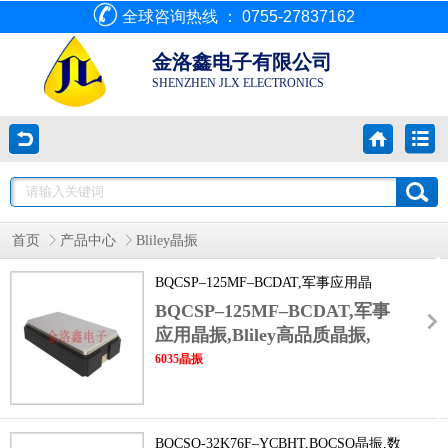
全球咨询热线 ： 0755-27837162
金洛鑫电子有限公司
SHENZHEN JLX ELECTRONICS
首页
产品中心
Bliley晶振
BQCSP–125MF–BCDAT,军事应用晶
振,Bliley高品质晶振,6035晶振
BQCSP–125MF–BCDAT,军事
应用晶振,Bliley高品质晶振,
6035晶振
封装尺寸,较传统军事晶振缩小30%PCB占用空
间,可灵活集成于高密度嵌入式电路板中,适配
导弹制导系统,单兵作战设备等小型化军事装
BQCSQ-32K76F–YCBHT,BQCSQ晶振,数
备.晶振内置过压保护电路,能抵御军用供电系