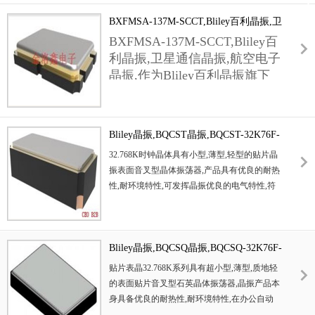
设计(典型100μW),大幅减少晶
保持时间精度,避免因时间偏差导致的数据采集
BXFMSA-137M-SCCT,Bliley百利晶振,卫
体工作时的发热量,避免因晶振
混乱.产品采用抗腐蚀金属外壳封装,能抵御工
星通信晶振,航空电子晶振
BXFMSA-137M-SCCT,Bliley百
业环境中的粉尘,湿气侵蚀,且通过工业级可靠
温升影响周边汽车电子元件性
利晶振,卫星通信晶振,航空电子
性测试,在-40℃~+85℃宽温环境下稳定工作,适
能.其支持-40℃~+125℃汽车级
晶振,作为Bliley百利晶振旗下
配智能传感器,无线数据采集器等工业物联网节
温度范围,即便在引擎舱高温环
一款专为严苛环境应用打造的
点设备.
境下,频率稳定性仍保持出色,频
卓越产品,BXFMSA-137M-
率老化率≤±3PPM/年,可满足汽
SCCT在卫星通信与航空电子领
车全生命周期的时序精度需求.
Bliley晶振,BQCST晶振,BQCST-32K76F-
域表现非凡.它采用先进的制造
搭配3225/
YBBST晶振
32.768K时钟晶体具有小型,薄型,轻型的贴片晶
工艺与高品质原材料,拥有出色
5032晶振
振表面音叉型晶体振荡器,产品具有优良的耐热
的频率稳定性,即便面对复杂多
等多规格封装,能灵活适配车载信息娱乐系统、
性,耐环境特性,可发挥晶振优良的电气特性,符
变的太空环境温度以及强烈的
车身控制模块等不同汽车电子部件,且符合
合RoHS规定,满足无铅焊接的高温回流温度曲
电磁干扰,也能将频率偏差牢牢
AEC-Q200标准,通过严苛的汽车电子可靠性测
线要求,金属外壳的封装使得产品在封装时能发
控制在极小范围,确保信号传输
试.
挥比陶瓷振荡器外壳更好的耐冲击性.
稳定精准.在尺寸设计上,它充分
Bliley晶振,BQCSQ晶振,BQCSQ-32K76F-
考虑到设备集成需求,采用
YCBKT晶振
贴片表晶32.768K系列具有超小型,薄型,质地轻
7050晶振
的表面贴片音叉型石英晶体振荡器,晶振产品本
紧凑封装形式,在有限空间内完美发挥性能,为
身具备优良的耐热性,耐环境特性,在办公自动
卫星通信系统的小型化,高性能化发展提供有力
化,家电领域,移动通信领域可发挥优良的电气