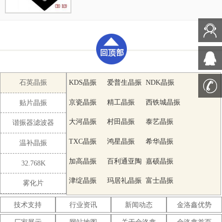
支撑,是保障卫星与地面站之间稳定通信链路的
特性,符合无铅标准,满足无铅焊接的回流温度
关键一环.
曲线要求,金属外壳的石英晶振使得产品在封装
时能发挥比陶瓷晶振外壳更好的耐冲击性能.
石英晶振
KDS晶振
爱普生晶振
NDK晶振
京瓷晶振
精工晶振
西铁城晶振
贴片晶振
大河晶振
村田晶振
泰艺晶振
谐振器滤波器
TXC晶振
鸿星晶振
希华晶振
温补晶振
加高晶振
百利通亚陶
嘉硕晶振
32.768K
晶振
津绽晶振
玛居礼晶振
富士晶振
雾化片
SMI晶振
Lihom晶振
SHINSUNG
技术支持
行业资讯
新闻动态
金洛鑫优势
晶振
NAKA晶振
AKER晶振
NKG晶振