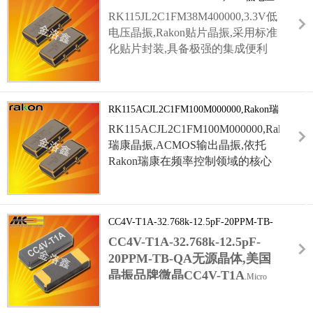
晶振,Rakon贴片晶振
准射频频点,适配无线数传,专网电台,卫星定位
RK115JL2C1FM38M400000,3.3V低
模组射频锁相环路,输出削峰正弦波,供电兼容
电压晶振,Rakon贴片晶振,采用标准
3.3V主流电路,相位噪声性能优异,1kHz偏移噪
化贴片封装,具备极强的集成便利
声极低,有效降低通信误码,定位漂移问题.
性:
贴片晶振
封装无需传统插件晶振的穿孔焊接工序,适配自
RK115ACJL2C1FM100M000000,Rakon瑞
动化SMT(表面贴装技术)生产线,可大幅提升生
康晶振,ACMOS输出晶振
产效率,降低人工成本,且贴片设计占用PCB板
RK115ACJL2C1FM100M000000,Rakon
空间极小,能满足高密度电路布局需求,助力终
瑞康晶振,ACMOS输出晶振,依托
端设备向小型化,轻薄化方向发展,此外,贴片封
Rakon瑞康在频率控制领域的核心
装的密封性更佳,能有效隔绝外部灰尘,湿气,提
技术,具备卓越的性能参数:温度稳
升晶振在复杂环境下的稳定性.
定性方面,在工业级温度范围内频率
偏差可控制在极低范围,满足恶劣环
CC4V-T1A-32.768k-12.5pF-20PPM-TB-
境下的设备运行需求,老化率表现优
QA无源晶体,美国晶振品牌微晶CC4V-
CC4V-T1A-32.768k-12.5pF-
异,年频率漂移量远低于行业平均水
T1A
平,保障设备长期运行的精度一致
20PPM-TB-QA无源晶体,美国
性,此外,产品支持低功耗运行,静态
晶振品牌微晶CC4V-T1A
,Micro
电流损耗小,适配便携式,低功耗电
Crystal,SMD晶振,陶瓷晶振,
子设备,平衡性能与能耗需求,是兼
无源晶体