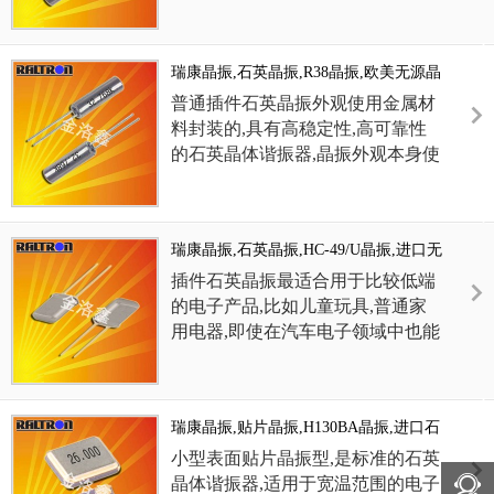
满足无铅焊接的回流温度曲线要求.
阻,常用负载电容.49/S石英晶振,因
插件型晶体成本更低和更高的批量
生产能力,主要应用于电视,机顶
瑞康晶振,石英晶振,R38晶振,欧美无源晶
盒,LCDM和游戏机家用常规电器数
振
码产品等的最佳选择.符合RoHS/无
普通插件石英晶振外观使用金属材
铅.
料封装的,具有高稳定性,高可靠性
的石英晶体谐振器,晶振外观本身使
用金属封装,充分的密封性能,可确
保其高可靠性,采用编带包装,外包
装采用朔胶盘,满足无铅焊接的高温
瑞康晶振,石英晶振,HC-49/U晶振,进口无
回流温度曲线要求.
源晶振
插件石英晶振最适合用于比较低端
的电子产品,比如儿童玩具,普通家
用电器,即使在汽车电子领域中也能
使产品高可靠性的使用.并且可用于
安全控制装置的CPU时钟信号发生
源部分,好比时钟单片机上的石英晶
瑞康晶振,贴片晶振,H130BA晶振,进口石
振,在极端严酷的环境条件下,晶振
英晶振
也能正常工作,具有稳定的起振特
小型表面贴片晶振型,是标准的石英
性,高耐热性,耐热循环性和耐振性
晶体谐振器,适用于宽温范围的电子