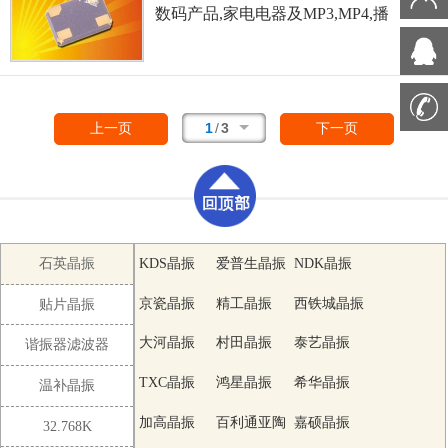
等的高可靠性能,由于在49/U形晶体
数码产品,家电电器及MP3,MP4,播
谐振器的底部装了树脂底座,就可作
放器,单片机等领域.可对应
为产品电气特性和高可靠性无受损
8.000MHz以上的频率,在电子数码
的表面插件型晶体谐振器使用,满足
产品,以及家电相关电器领域里面发
无铅焊接的回流温度曲线要求.
挥优良的电气特性,满足无铅焊接的
回流温度曲线要求.
1
/
3
上一页
下一页
石英晶振
KDS晶振
爱普生晶振
NDK晶振
京瓷晶振
精工晶振
西铁城晶振
贴片晶振
大河晶振
村田晶振
泰艺晶振
谐振器滤波器
TXC晶振
鸿星晶振
希华晶振
温补晶振
加高晶振
百利通亚陶
嘉硕晶振
32.768K