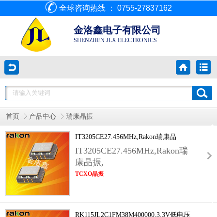
全球咨询热线 ： 0755-27837162
金洛鑫电子有限公司
SHENZHEN JLX ELECTRONICS
首页
产品中心
瑞康晶振
IT3205CE27.456MHz,Rakon瑞康晶
振,TCXO晶振
IT3205CE27.456MHz,Rakon瑞
康晶振,
TCXO晶振
,3.2×2.5mm标准贴片金属气密封装,内置智能温
度补偿电路,可自动抵消高低温带来的频率漂
移,全温域稳定度可达±0.5ppm级别,远优于普通
RK115JL2C1FM38M400000,3.3V低电压
无源晶振与普通有源振荡器.标称27.456MHz标