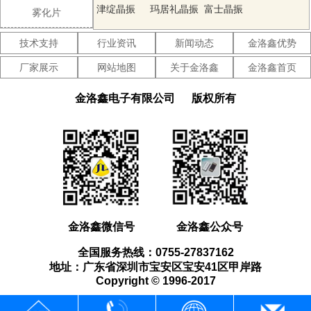
晶振
津绽晶振
玛居礼晶振
富士晶振
雾化片
SMI晶振
Lihom晶振
SHINSUNG
技术支持
行业资讯
新闻动态
金洛鑫优势
晶振
NAKA晶振
AKER晶振
NKG晶振
厂家展示
网站地图
关于金洛鑫
金洛鑫首页
NJR晶振
Sunny晶振
CTS晶振
金洛鑫电子有限公司
版权所有
微晶晶振
瑞康晶振
康纳温菲尔
德晶振
高利奇晶振
Jauch晶振
AbraconCrystal
晶振
维管晶振
ECScrystal
日蚀晶振
晶振
拉隆晶振
格林雷晶振
SiTimeCrystal
金洛鑫微信号
金洛鑫公众号
晶振
IDTcrystal
PletronicsCrystal
StatekCrystal
全国服务热线：0755-27837162
晶振
晶振
晶振
AEK晶振
AEL晶振
Cardinal晶
地址：广东省深圳市宝安区宝安41区甲岸路
Copyright © 1996-2017
振
Crystek晶振
Euroquartz
Fox晶振