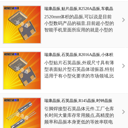
顾高精度与低功耗场景的理想选择.
,音叉晶体,型号CC4V-T1A,编码CC4V-T1A-
瑞康晶振,贴片晶振,R2520A晶振,车载晶
32.768k-12.5pF-20PPM-TB-QA是一款陶瓷面贴
振
2520mm体积的晶振,可以说是目前
片型的贴片晶体，采用高超的生产技术制作而
小型数码产品的福音,目前超小型的
成,具备良好的可靠性能,适合用于计量工业,汽
智能手机里面所应用的就是小型的
车,卫生保健,医疗植入,严酷的环境下,车载专用
等领域.
石英晶振,该产品最适用于无线通讯
CC4V-T1A-32.768kHz-9pF-10PPM-TC-QC
系统,无线局域网,已实现低相位噪
音叉晶体
声,低电压,低消费电流和高稳定度,
瑞康晶振,石英晶振,R2016A晶振,小体积
的真空封装技术：是指石英晶振在真空封装区
超小型,质量轻等产品特点,产品本
无源晶振
域内进行封装.1.防止外界气体进入组件体内受
身编带包装方式,可对应自动高速贴
小型贴片石英晶振,外观尺寸具有薄
到污染和增加应力的产生；2.使晶振组件在真
片机应用,以及高温回流焊接（产品
型表面贴片型石英晶体谐振器,特别
空下电阻减小；3.气密性高.此技术为研发及生
无铅对应）,为无铅产品.
适用于有小型化要求的市场领域,比
产超小型、超薄型石英晶振必须攻克的关键技
如智能手机,无线蓝牙,平板电脑等
CC4V-T1A-32.768k-
术之一.
电子数码产品.晶振本身超小型,薄
12.5pF-20PPM-TB-QA无源晶
型,重量轻,晶体具有优良的耐环境
体,美国晶振品牌微晶CC4V-
瑞康晶振,石英晶振,R145晶振,时钟晶振
特性,如耐热性,耐冲击性,在办公自
T1A
动化,家电相关电器领域及
引脚焊接型石英晶体元件.工厂仓库
Bluetooth,Wireless LAN等短距离无
长时间大量库存常用频点,高精度的
线通信领域可发挥优良的电气特性,
频率和晶振本身更低的等效串联电