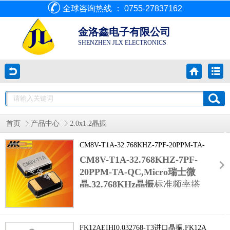
全球咨询热线 ： 0755-27837162
金洛鑫电子有限公司
SHENZHEN JLX ELECTRONICS
首页
产品中心
2.0x1.2晶振
CM8V-T1A-32.768KHZ-7PF-20PPM-TA-
QC,Micro瑞士微晶,32.768KHz晶振
CM8V-T1A-32.768KHZ-7PF-
20PPM-TA-QC,Micro瑞士微
晶,32.768KHz晶振
标准频率搭
配±20PPM高精度偏差,满足工
业控制,
医疗设备晶振
FK12AEIHI0.032768-T3进口晶振,FK12A