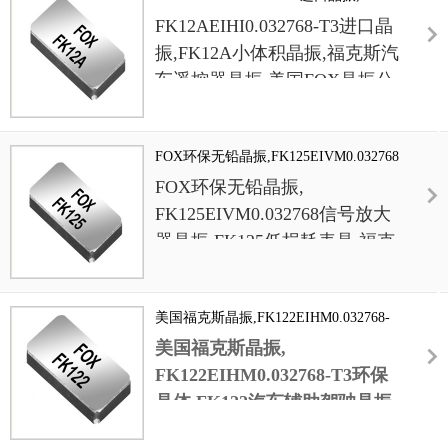
等场景对信号稳定性的高要求.7PF负载电容设
小体积晶振,福克斯汽车遥控器晶振
FK12AEIHI0.032768-T3进口晶
计适配多种电路拓扑,TA环境适应性优化使其
在高低温波动环境下仍保持频率输出稳定,有效
振,FK12A小体积晶振,福克斯汽
避免因温度变化导致的设备误判或数据偏差.此
车遥控器晶振
,
美国
FOX
晶振
公
外,产品通过QC全项检测,从原材料到成品的全
司，
福克斯晶振，
美国晶振，
流程管控,确保长期运行中的低失效率与高可靠
SMD晶振
，无源晶振，工业设
性.
FOX环保无铅晶振,FK125EIVM0.032768
备晶振，移动通讯晶振，
信号放大器晶振,FK125低损耗表晶
FOX环保无铅晶振
,
FK12A
晶振，
石英
晶体
，6G信
FK125EIVM0.032768信号放大
号放大器晶振，移动网络晶
器晶振
,FK125低损耗表晶
,福克
振，无源晶振，贴片晶振，智
斯晶振，
FK125
晶振，
石英
晶
能手表晶振，音叉晶振，
体
，6G信号放大器晶振，移动
32.768KHz晶振
，超小型晶
美国福克斯晶振,FK122EIHM0.032768-
网络晶振，无源晶振，贴片晶
振，2012晶振，
环保无铅晶
T3环保晶体,FK122汽车辅助驾驶晶振
美国福克斯晶振
,
振，智能手表晶振，音叉晶
振，低损耗晶振，高精度晶
FK122EIHM0.032768-T3环保
振，
32.768KHz晶振
，超小型
振，二脚晶振，进口晶振，
微
晶体
,FK122汽车辅助驾驶
晶振
,
晶振，2012晶振，
环保无铅晶
型晶振，汽车晶振，汽车辅助
FOX
振，低损耗晶振，高精度晶
驾驶晶振，中控系统晶振。