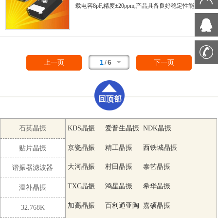
别适用于有小型化要求的市场领域.是对应陶瓷
载电容8pF,精度±20ppm,产品具备良好稳定性能
晶振和通常的
和可靠性能,非常适合用于
数码相机,笔记本电
石英晶体谐振器
脑,时钟产品,电子通信等领域,并
采用优质的原
的中间领域的一种性价比出色的产品.
料精心打磨而成,十分符合当下市场的应用产
品,同时这是爱普生公司主推的产品之一,在性
能与精细度之间做出了极大的优化空间.
1
/
6
上一页
下一页
石英晶振
KDS晶振
爱普生晶振
NDK晶振
京瓷晶振
精工晶振
西铁城晶振
贴片晶振
大河晶振
村田晶振
泰艺晶振
谐振器滤波器
TXC晶振
鸿星晶振
希华晶振
温补晶振
加高晶振
百利通亚陶
嘉硕晶振
32.768K