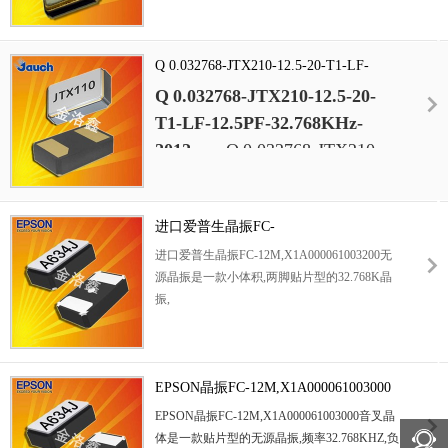
振,笔记本电脑晶振,可穿戴设备晶振,数码相机
32.768K-STD-MUB-1晶振,日本
晶振.
NDK晶振,小体积晶振,工作温
Q 0.032768-JTX210-12.5-20-T1-LF-
度-40~85°C,负载12.5pf,精度
12.5PF-32.768KHz-2012mm
Q 0.032768-JTX210-12.5-20-
20ppm,32.768KHz晶振,2012mm
T1-LF-12.5PF-32.768KHz-
晶振,石英晶体谐振器,无线通信
2012mm
,
Q 0.032768-JTX210-
晶振,小型移动设备晶振,家电影
12.5-20-T1-LF晶振,负载12.5PF,
音系统晶振,办公自动化晶振.
频率32.768KHz,尺寸2012mm,
进口爱普生晶振FC-
超小型贴片晶振,Jauch石英晶
12M,X1A000061003200无源晶振
振,通信设备晶振,微处理器晶
进口爱普生晶振FC-12M,X1A000061003200无
源晶振是一款小体积,两脚贴片型的32.768K晶
振,智能手表晶振.
振,
时钟晶体
,作为日系知名晶振品牌公司,爱普生公司可谓
是无人不知,无人不晓,而千赫兹的压电石英晶
EPSON晶振FC-12M,X1A000061003000
体制作方面也达到巅峰,产品应用范围也比较广
阔,所有的时记产品都需要用上KHZ系列晶体,
音叉晶体
EPSON晶振FC-12M,X1A000061003000音叉晶
该系列产品具有小型,薄型石英晶体谐振器,特
体是一款贴片型的无源晶振,频率32.768KHZ,负