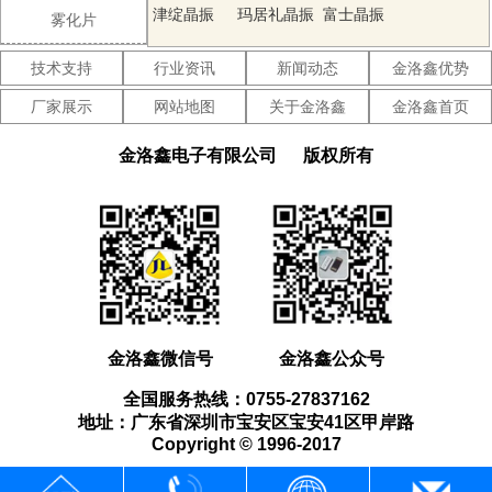
晶振
津绽晶振
玛居礼晶振
富士晶振
雾化片
SMI晶振
Lihom晶振
SHINSUNG
技术支持
行业资讯
新闻动态
金洛鑫优势
晶振
NAKA晶振
AKER晶振
NKG晶振
厂家展示
网站地图
关于金洛鑫
金洛鑫首页
NJR晶振
Sunny晶振
CTS晶振
金洛鑫电子有限公司
版权所有
微晶晶振
瑞康晶振
康纳温菲尔
德晶振
高利奇晶振
Jauch晶振
AbraconCrystal
晶振
维管晶振
ECScrystal
日蚀晶振
晶振
拉隆晶振
格林雷晶振
SiTimeCrystal
金洛鑫微信号
金洛鑫公众号
晶振
IDTcrystal
PletronicsCrystal
StatekCrystal
全国服务热线：0755-27837162
晶振
晶振
晶振
AEK晶振
AEL晶振
Cardinal晶
地址：广东省深圳市宝安区宝安41区甲岸路
Copyright © 1996-2017
振
Crystek晶振
Euroquartz
Fox晶振