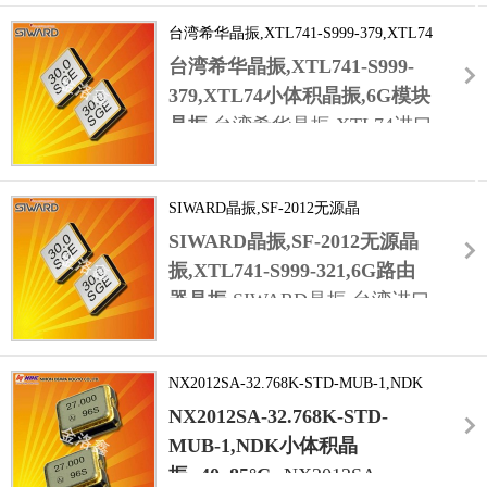
晶振
振，二脚晶振，进口晶振，美
台湾希华晶振,XTL741-S999-379,XTL74
公司，通过创造尖端产品，提
国晶振，
SMD晶振
，无源晶
小体积晶振,6G模块晶振
台湾希华晶振,XTL741-S999-
高石英晶振的精度性能，可靠
振，医疗手表晶振，移动通讯
379,XTL74小体积晶振,6G模块
性与准确性。
环保无铅晶振，
晶振，微型晶振，汽车晶振，
晶振
,台湾希华晶振,XTL74进口
低损耗晶振，高精度晶振，二
汽车辅助驾驶晶振，中控系统
无源晶振,XTL741-S999-379晶
脚晶振，进口晶振，美国晶
晶振。
美国
FOX
晶振
公司，通
振,
振，
FK122
系列晶振，
过创造尖端产品，提高石英晶
SIWARD晶振,SF-2012无源晶
石英
2012
晶振
晶体
振的精度性能，可靠性与准确
振,XTL741-S999-321,6G路由器晶振
32.768KHz晶振,负载
SIWARD晶振,SF-2012无源晶
,贴片石英晶振,
，无源晶振，贴片晶振，智能
性。
7pf,工作温度-40~85°C,频率稳
振,XTL741-S999-321,6G路由
手表晶振，音叉晶振，
定性20ppm,耐高温晶振,轻薄小
器晶振
,SIWARD晶振,台湾进口
32.768KHz晶振，超小型晶
晶振,6G模块晶振,蓝牙耳机晶
晶振,SF-2012石英晶体谐振器,
振，1210晶振，
振,智能电表晶振,无线路由器晶
XTL741-S999-321
晶振,2012晶
SMD晶振
振.
NX2012SA-32.768K-STD-MUB-1,NDK
振,
，无源晶振，医疗手表晶振，
小体积晶振,-40~85°C
NX2012SA-32.768K-STD-
32.768K晶振
移动通讯晶振，微型晶振，汽
,负载12.5pf,工作温度-40~85°C,频率稳定性
MUB-1,NDK小体积晶
车晶振，汽车辅助驾驶晶振，
20ppm,超小型晶振,无铅环保晶振,6G路由器晶
振,-40~85°C
,NX2012SA-
中控系统晶振。