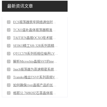
最新资讯文章
ECS振荡器筑牢网络通信时序根基保障数据传输无缝连接
TCXO温补晶体振荡器精准选型与应用指南
TAITIEN晶振OCXO技术赋能设备长效稳定运行
SEIKO精工SH-32R系列高精度晶体振荡器重塑行业标准
QTCC578系列低相位噪声LVDS时钟差分晶振芯片
解析Microchip晶振SST的memBrain核心技术原理
Jauch振荡器为高速精密系统提供最优时序解决方案
Transko推出TSVF系列高频VCXO压控晶振
如何确保river晶振产品的长期可靠性与质量呢
格耶32.768KHZ石英晶体振荡器实操指南