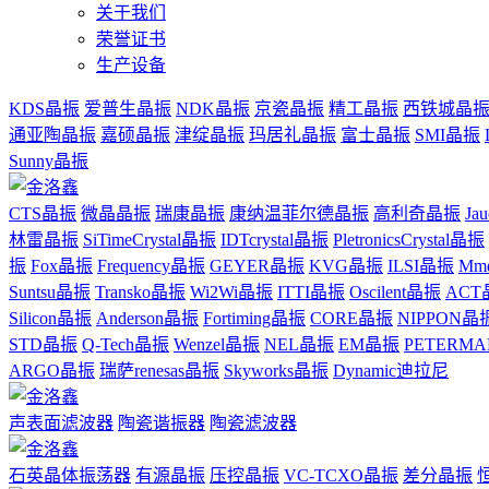
关于我们
荣誉证书
生产设备
KDS晶振
爱普生晶振
NDK晶振
京瓷晶振
精工晶振
西铁城晶
通亚陶晶振
嘉硕晶振
津绽晶振
玛居礼晶振
富士晶振
SMI晶振
Sunny晶振
CTS晶振
微晶晶振
瑞康晶振
康纳温菲尔德晶振
高利奇晶振
Ja
林雷晶振
SiTimeCrystal晶振
IDTcrystal晶振
PletronicsCrystal晶振
振
Fox晶振
Frequency晶振
GEYER晶振
KVG晶振
ILSI晶振
Mm
Suntsu晶振
Transko晶振
Wi2Wi晶振
ITTI晶振
Oscilent晶振
ACT
Silicon晶振
Anderson晶振
Fortiming晶振
CORE晶振
NIPPON晶
STD晶振
Q-Tech晶振
Wenzel晶振
NEL晶振
EM晶振
PETERM
ARGO晶振
瑞萨renesas晶振
Skyworks晶振
Dynamic迪拉尼
声表面滤波器
陶瓷谐振器
陶瓷滤波器
石英晶体振荡器
有源晶振
压控晶振
VC-TCXO晶振
差分晶振