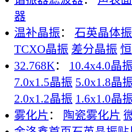
器
温补晶振
：
石英晶体振
TCXO晶振
差分晶振
恒
32.768K
：
10.4x4.0晶
7.0x1.5晶振
5.0x1.8晶
2.0x1.2晶振
1.6x1.0晶
雾化片
：
陶瓷雾化片
金洛鑫首页
石英晶振
贴