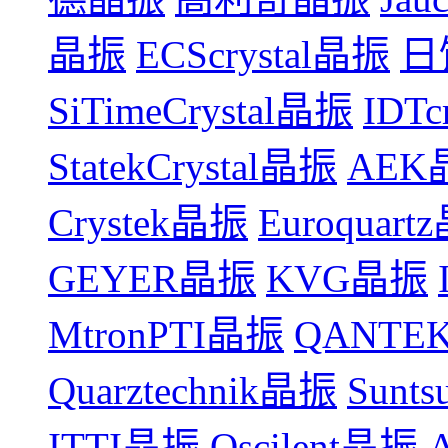
晶振
ECScrystal晶振
日
SiTimeCrystal晶振
IDTc
StatekCrystal晶振
AEK
Crystek晶振
Euroquart
GEYER晶振
KVG晶振
MtronPTI晶振
QANTE
Quarztechnik晶振
Sunt
ITTI晶振
Oscilent晶振