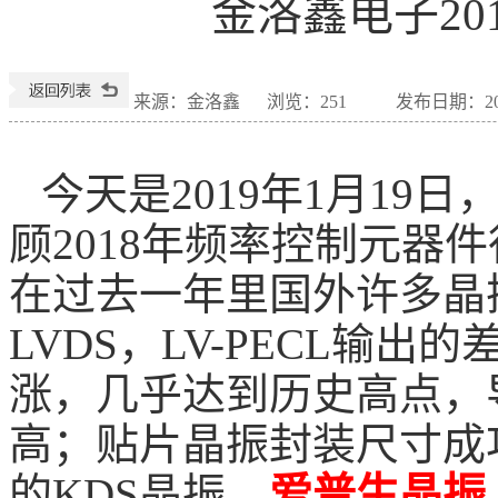
金洛鑫电子20
来源：金洛鑫
浏览：
251
发布日期：2019-
今天是
2019
年
1
月
19
日
顾
2018
年频率控制元器件
在过去一年里国外许多晶
LVDS
，
LV-PECL
输出的
涨，几乎达到历史高点，
高；贴片晶振封装尺寸成
的
KDS
晶振、
爱普生晶振