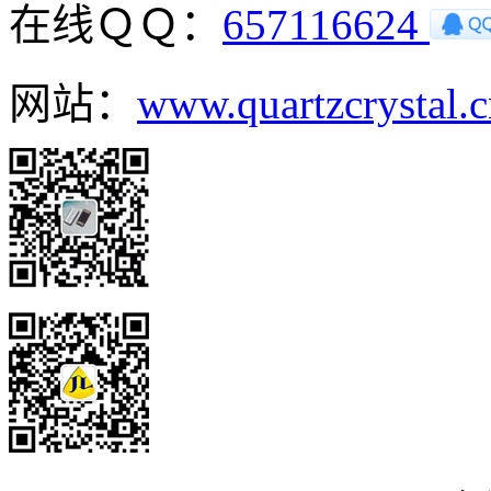
在线ＱＱ：
657116624
网站：
www.quartzcrystal.c