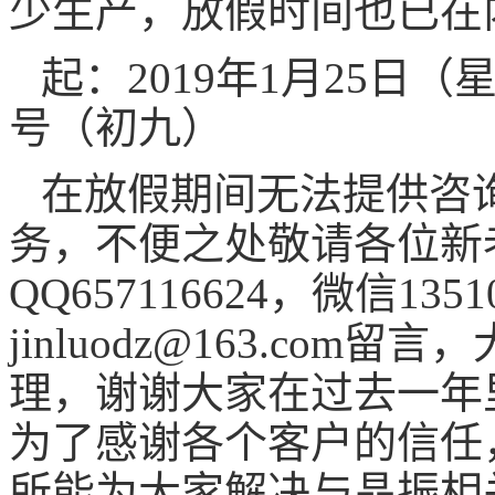
少生产，放假时间也已在
起：
2019
年
1
月
25
日（
号（初九）
在放假期间无法提供咨
务，不便之处敬请各位新
QQ657116624
，
微信
1351
jinluodz@163.com
留言，
理，谢谢大家在过去一年
为了感谢各个客户的信任
所能为大家解决与晶振相