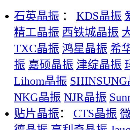
石英晶振
：
KDS晶振
精工晶振
西铁城晶振
TXC晶振
鸿星晶振
希
振
嘉硕晶振
津绽晶振
Lihom晶振
SHINSUN
NKG晶振
NJR晶振
Su
贴片晶振
：
CTS晶振
德晶振
高利奇晶振
Ja