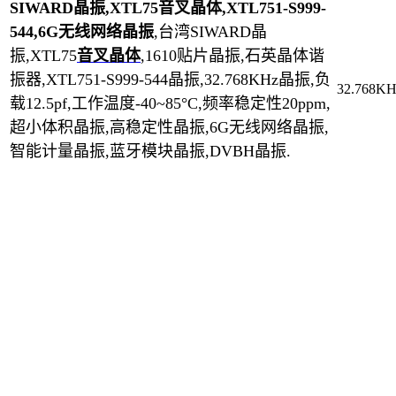
SIWARD晶振,XTL75音叉晶体,XTL751-S999-
544,6G无线网络晶振
,台湾SIWARD晶
振,XTL75
音叉晶体
,1610贴片晶振,石英晶体谐
振器,
XTL751-S999-544
晶振,32.768KHz晶振,负
32.768K
载12.5pf,工作温度-40~85°C,频率稳定性20ppm,
超小体积晶振,高稳定性晶振,6G无线网络晶振,
智能计量晶振,蓝牙模块晶振,DVBH晶振.