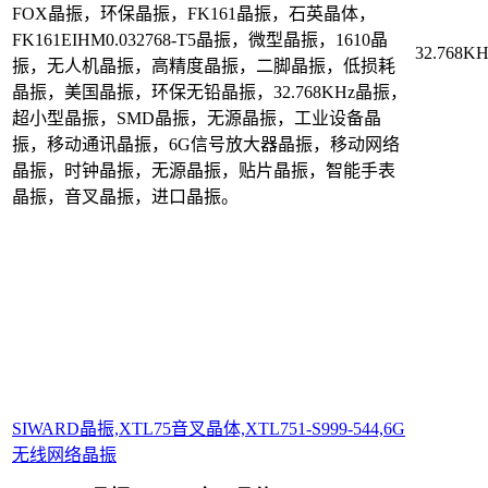
FOX
晶振
，环保晶振，
FK161
晶振，
石英
晶体
，
FK161EIHM0.032768-T5
晶振，
微型晶振，
1610晶
32.768K
振
，无人机晶振，
高精度晶振，二脚晶振，
低损耗
晶振，
美国晶振
，
环保无铅晶振，
32.768KHz晶振
，
超小型晶振
，
SMD晶振
，无源晶振，工业设备晶
振，移动通讯晶振，
6G信号放大器晶振，
移动网络
晶振，
时钟晶振
，无源晶振，贴片晶振，智能手表
晶振，音叉晶振，
进口晶振
。
SIWARD晶振,XTL75音叉晶体,XTL751-S999-544,6G
无线网络晶振