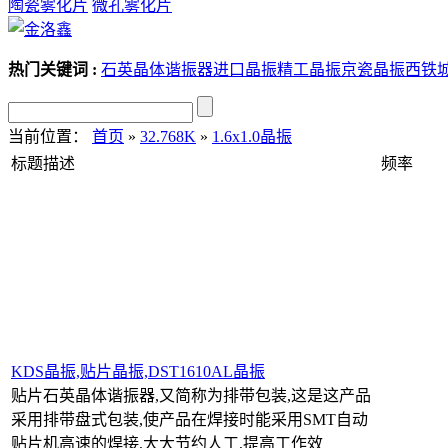
陶瓷雾化片
微孔雾化片
热门关键词 :
石英晶体谐振器
进口晶振
精工晶振
京瓷晶振
西铁
当前位置：
首页
»
32.768K
»
1.6x1.0晶振
标题描述
频率
KDS晶振,贴片晶振,DST1610AL晶振
贴片石英晶体谐振器,又简称为排带包装,这是这产品
采用排带盘式包装,使产品在焊接时能采用SMT自动
贴片机高速的焊接,大大节约人工,提高工作效