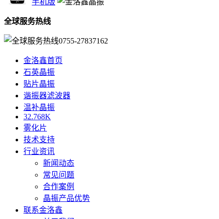
手机版
全球服务热线
0755-27837162
金洛鑫首页
石英晶振
贴片晶振
谐振器滤波器
温补晶振
32.768K
雾化片
技术支持
行业资讯
新闻动态
常见问题
合作案例
晶振产品优势
联系金洛鑫