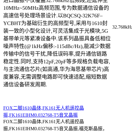
进口晶振不仅覆盖32.768kHz低频段,还延伸至
10MHz~50MHz高频范围,专为数据通信设备的
高速信号处理场景设计.以BQCSQ-32K76F–
YCBHT为基础衍生的高频型号,采用与1610封
32.768kH
装一致的小型化设计,可灵活集成于光模块,5G
基带单元等紧凑设备中.该系列晶振具备低相位
噪声特性(@1kHz偏移:-115dBc/Hz),能减少数据
传输中的信号干扰,降低误码率,提升通信链路
稳定性.同时,支持12pF,20pF等多规格负载电容,
与主流通信芯片(如高通,华为海思基带芯片)高
度兼容,无需调整电路即可快速适配,缩短数据
通信设备研发周期.
FOX二脚1610晶体,FK161无人机遥控晶
振,FK161EIHM0.032768-T5音叉晶振
FOX二脚1610晶体,
FK161无人机遥控
晶
振,
FK161EIHM0.032768-T5音叉
晶振
,福克斯晶振，