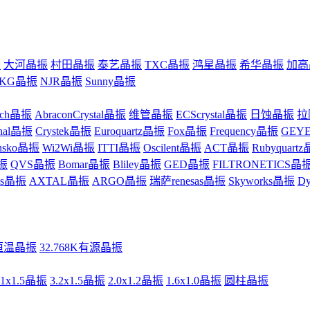
振
大河晶振
村田晶振
泰艺晶振
TXC晶振
鸿星晶振
希华晶振
加高
KG晶振
NJR晶振
Sunny晶振
uch晶振
AbraconCrystal晶振
维管晶振
ECScrystal晶振
日蚀晶振
拉
inal晶振
Crystek晶振
Euroquartz晶振
Fox晶振
Frequency晶振
GEY
ansko晶振
Wi2Wi晶振
ITTI晶振
Oscilent晶振
ACT晶振
Rubyquart
振
QVS晶振
Bomar晶振
Bliley晶振
GED晶振
FILTRONETICS晶
zes晶振
AXTAL晶振
ARGO晶振
瑞萨renesas晶振
Skyworks晶振
D
恒温晶振
32.768K有源晶振
.1x1.5晶振
3.2x1.5晶振
2.0x1.2晶振
1.6x1.0晶振
圆柱晶振