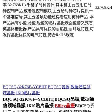
率.32.768KHz千赫子时钟晶体,其本身主要应用在时
32.768K
钟控制产品,或者是控制模块,主要给时钟芯片提供一
个基准信号,其主要各项功能还得看应用何种产品. 本
产品具有小型,薄型,轻型的贴片晶振表面型音叉式石
英晶体谐振器,产品具有优良的耐热性,耐环境特性,可
发挥晶振优良的电气特性,符合RoHS规定
BQCSQ-32K76F–YCBHT,BQCSQ晶振,数据通信领
域晶振,1610贴片晶振
BQCSQ-32K76F–YCBHT,BQCSQ晶振,数据通
信领域晶振,1610贴片晶振
,
Bliley晶振
BQCSQ系