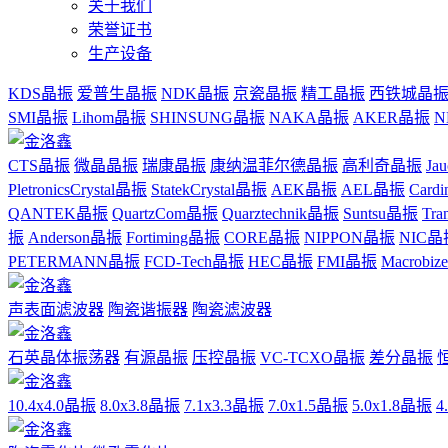
关于我们
荣誉证书
生产设备
KDS晶振
爱普生晶振
NDK晶振
京瓷晶振
精工晶振
西铁城晶
SMI晶振
Lihom晶振
SHINSUNG晶振
NAKA晶振
AKER晶振
N
CTS晶振
微晶晶振
瑞康晶振
康纳温菲尔德晶振
高利奇晶振
Ja
PletronicsCrystal晶振
StatekCrystal晶振
AEK晶振
AEL晶振
Card
QANTEK晶振
QuartzCom晶振
Quarztechnik晶振
Suntsu晶振
Tr
振
Anderson晶振
Fortiming晶振
CORE晶振
NIPPON晶振
NIC晶
PETERMANN晶振
FCD-Tech晶振
HEC晶振
FMI晶振
Macrobi
声表面滤波器
陶瓷谐振器
陶瓷滤波器
石英晶体振荡器
有源晶振
压控晶振
VC-TCXO晶振
差分晶振
10.4x4.0晶振
8.0x3.8晶振
7.1x3.3晶振
7.0x1.5晶振
5.0x1.8晶振
4