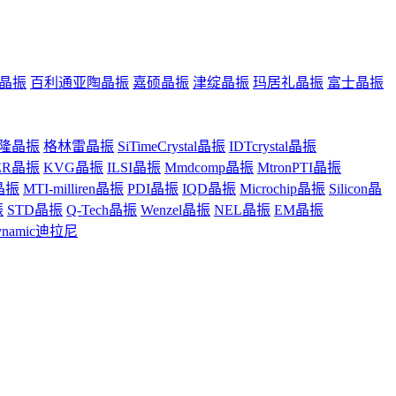
晶振
百利通亚陶晶振
嘉硕晶振
津绽晶振
玛居礼晶振
富士晶振
隆晶振
格林雷晶振
SiTimeCrystal晶振
IDTcrystal晶振
ER晶振
KVG晶振
ILSI晶振
Mmdcomp晶振
MtronPTI晶振
z晶振
MTI-milliren晶振
PDI晶振
IQD晶振
Microchip晶振
Silicon晶
振
STD晶振
Q-Tech晶振
Wenzel晶振
NEL晶振
EM晶振
ynamic迪拉尼