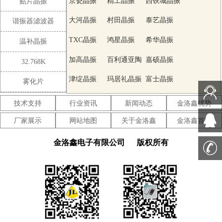
京瓷晶振
精工晶振
西铁城晶振
贴片晶振
大河晶振
村田晶振
泰艺晶振
谐振器滤波器
TXC晶振
鸿星晶振
希华晶振
温补晶振
加高晶振
百利通亚陶
嘉硕晶振
32.768K
晶振
津绽晶振
玛居礼晶振
富士晶振
雾化片
SMI晶振
Lihom晶振
SHINSUNG
技术支持
行业资讯
新闻动态
金洛鑫优势
晶振
NAKA晶振
AKER晶振
NKG晶振
厂家展示
网站地图
关于金洛鑫
金洛鑫首页
NJR晶振
Sunny晶振
CTS晶振
金洛鑫电子有限公司
版权所有
微晶晶振
瑞康晶振
康纳温菲尔
德晶振
高利奇晶振
Jauch晶振
AbraconCrystal
晶振
维管晶振
ECScrystal
日蚀晶振
晶振
拉隆晶振
格林雷晶振
SiTimeCrystal