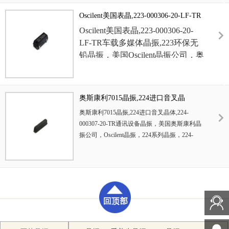
斗卫星定位模块晶振，
无人机晶
MHz
晶振
，
贴片晶振，无源晶振，
振，
6G
无线网晶振，高精度晶振
，
Oscilent美国表晶,223-000306-20-LF-TR
汽车晶振，小型晶振，
低损耗晶
贴片晶振，
无源晶振，高精度晶
车载多媒体晶振,223环保无铅晶振
Oscilent美国表晶,
223-000306-20-
振，石英晶振，
欧美进口晶振
，
高
振，
6G
通讯设备晶振，无线传输晶
LF-TR车载多媒体晶振
,
223环保无
品质晶振
，北斗卫星定位模块晶振
振，局域网晶振，小体积晶振，低
铅
晶振
，美国
Oscilent
晶振公司，
奥
，
无人机晶振，
高精度晶振
，贴片
损耗晶振
。
斯康利晶振
，223系列晶振，
223-
晶振，
无源晶振，高精度晶振，
通
000306-20-LF-TR晶振，
欧美进口
讯设备晶振，无线传输晶振，局域
晶振
，高品质晶振，贴片晶振，四
网晶振，小体积晶振，低损耗晶振
奥斯康利7015晶振,224进口音叉晶
脚晶振，陶瓷晶振，
SMD
晶振
，无
，
成本效益，低配置，节省空间的
体,224-000307-20-TR通讯设备晶振
奥斯康利7015晶振,
224进口音叉晶体
,
224-
源晶振，高精度晶振，
6G
通讯设备
设计，磁带和卷轴，符合RoHs/无
000307-20-TR通讯设备晶振
，美国奥斯康利晶
晶振，无线传输晶振，局域网晶
铅标准
。
振公司，Oscilent晶振，224系列晶振，224-
振，小体积晶振，低损耗晶振 ，北
000307-20-TR晶振，7015晶振，
SMD
晶振
，音
斗卫星晶振，
无线网晶振，高精度
叉晶振，欧美进口晶振，高品质晶振，贴片晶
晶振。
特点
:
低轮廓，具有长期稳定
振，四脚晶振，
进口晶振
，陶瓷晶振，无源晶
性，行业标准面积，优异的抗震
振，高精度晶振，6G通讯设备晶振，无线传输
性，优异的环境特性，磁带和卷
晶振，局域网晶振，小体积晶振，低损耗晶振
轴，符合
RoHs /
无铅标准。
，北斗卫星晶振，无线网晶振，高精度晶振。
特点:低轮廓，具有长期稳定性，行业标准面
积，优异的抗震性，优异的环境特性，磁带和