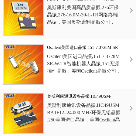
热和耐冲击，适用于包括电信设
振,276-16.0M-30-L-TR网络终端晶振
奥斯康利美国高品质晶振
,
276环保
备，短距离无线电链路模块，
晶振
,
276-16.0M-30-L-TR
网络终端
DVC, DSC, PDA
和
PC
，符合
RoHs/
晶振
，
美国
奥斯康利
晶振
公司，
无铅标准
，
超薄型晶振，低损耗晶
Oscilent
晶振
，
276晶振，
276-
振，石英晶振，
欧美进口晶振
，
高
16.0M-30-L-TR晶振，
特点：成本
品质晶振
，北斗卫星定位模块晶振
效益，低配置，节省空间的设计，
，
无人机晶振，
6G
无线网晶振，高
Oscilent美国进口晶振,151-7.3728M-SR-
磁带和卷轴，符合
RoHs/
无铅标
精度晶振
，
贴片晶振
，
无源晶振，
W-TR智能机器人晶振,151无源插件晶振
Oscilent美国进口
晶振
,
151-7.3728M-
准。
超薄型晶振，低损耗晶振，石
高精度晶振，
6G
通讯设备晶振，无
SR-W-TR智能机器人晶振
,
151无源
英晶振，
欧美进口晶振
，
高品质晶
线传输晶振，局域网晶振，小体积
插件晶振
，
美国
Oscilent
晶振
公司，
振
，
5032
晶振，
北斗卫星定位模块
晶振，低损耗晶振
。
151晶振，
151-7.3728M-SR-W-TR
晶振，无人机晶振，
6G
无线网晶
晶振
，
插件晶振，
特点
:
行业标准封
振，高精度晶振
，
贴片晶振
，
无源
装，宽频率范围，低轮廓，卓越的
晶振，高精度晶振，
6G
通讯设备晶
奥斯利康通讯设备晶振,HC49USM-
可靠性
/
老化，“
AT
带”毛坯技术，
振，无线传输晶振，局域网晶振，
BA1F12- 24.000 MHz环保无铅晶振
奥斯利康通讯设备
晶振
,
HC49USM-
成本效益，符合
RoHs/
无铅标准。
小体积晶振，低损耗晶振
。
BA1F12- 24.000 MHz
环保无铅
晶振
49S晶振，无源晶振，汽车晶振，
,
250美国进口晶振
，
美国
Oscilent
晶
小型晶振，
低损耗晶振，
石英晶振
振
公司，奥斯康利晶振
，250晶
，
欧美进口晶振
，
高品质晶振
，北
振，
HC49USM-BA1F12- 24.000