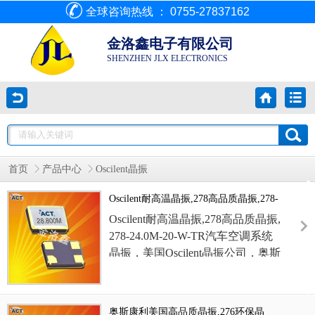
全球咨询热线 ： 0755-27837162
金洛鑫电子有限公司
SHENZHEN JLX ELECTRONICS
首页
产品中心
Oscilent晶振
Oscilent耐高温晶振,278高品质晶振,278-
24.0M-20-W-TR汽车空调系统晶振
Oscilent耐高温晶振
,
278高品质
晶振
,
278-24.0M-20-W-TR汽车空调系统
晶振
，
美国
Oscilent
晶振
公司，奥斯
康利晶振，3225
晶振，超小型晶
振，276晶振，
278-24.0M-20-W-TR
晶振
，
紧凑和薄
(0.65mm
型材
)
，耐
奥斯康利美国高品质晶振,276环保晶