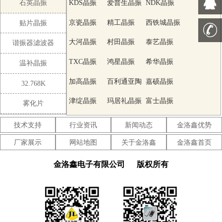
石英晶振
KDS晶振
爱普生晶振
NDK晶振
卷轴，符合RoHs /无铅标准。
京瓷晶振
精工晶振
西铁城晶振
贴片晶振
大河晶振
村田晶振
泰艺晶振
谐振器滤波器
TXC晶振
鸿星晶振
希华晶振
温补晶振
加高晶振
百利通亚陶
嘉硕晶振
32.768K
晶振
津绽晶振
玛居礼晶振
富士晶振
雾化片
SMI晶振
Lihom晶振
SHINSUNG
技术支持
行业资讯
新闻动态
金洛鑫优势
晶振
NAKA晶振
AKER晶振
NKG晶振
厂家展示
网站地图
关于金洛鑫
金洛鑫首页
NJR晶振
Sunny晶振
CTS晶振
金洛鑫电子有限公司
版权所有
微晶晶振
瑞康晶振
康纳温菲尔
德晶振
高利奇晶振
Jauch晶振
AbraconCrystal
晶振
维管晶振
ECScrystal
日蚀晶振