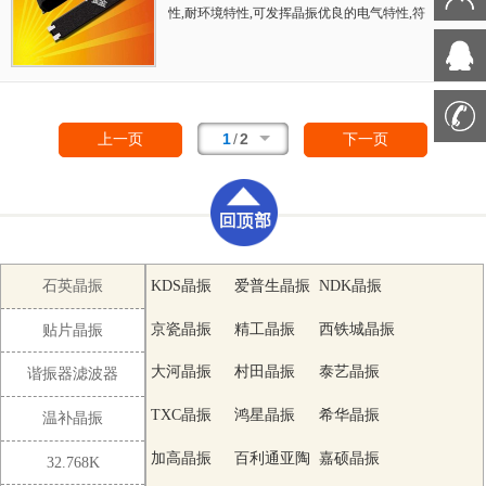
耐环境特性,可发挥晶振优良的电气特性,符合
性,耐环境特性,可发挥晶振优良的电气特性,符
RoHS规定,满足无铅焊接的高温回流温度曲线
合RoHS规定,满足无铅焊接的高温回流温度曲
要求,金属外壳的封装使得产品在封装时能发挥
线要求,金属外壳的封装使得产品在封装时能发
比陶瓷谐振器外壳更好的耐冲击性.
挥比陶瓷谐振器外壳更好的耐冲击性.
1
/
2
上一页
下一页
石英晶振
KDS晶振
爱普生晶振
NDK晶振
京瓷晶振
精工晶振
西铁城晶振
贴片晶振
大河晶振
村田晶振
泰艺晶振
谐振器滤波器
TXC晶振
鸿星晶振
希华晶振
温补晶振
加高晶振
百利通亚陶
嘉硕晶振
32.768K