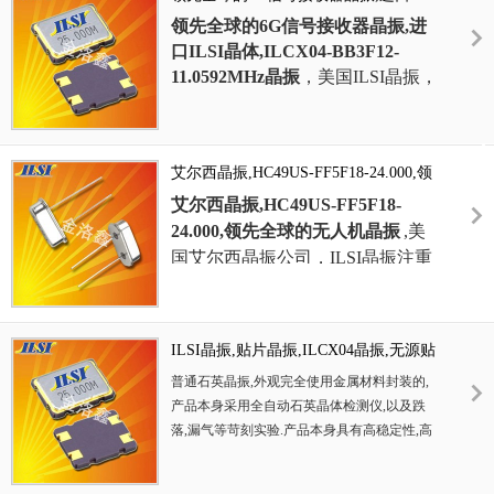
具有高稳定性,高可靠性的石英晶体
晶体,ILCX04-BB3F12-11.0592MHz晶振
领先全球的6G信号接收器晶振,进
谐振器,焊接方面支持表面贴装,外
口ILSI晶体,ILCX04-BB3F12-
观采用金属封装,具有充分的密封性
11.0592MHz晶振
，
美国ILSI晶振，
能,晶振本身能确保其高可靠性,采
贴片晶振
,
ILCX04晶振
,
无源贴片晶
用编带包装,可对应产品应用到自动
振
,
石英
晶振
,
贴片石英晶体,
二脚晶
贴片机告诉安装,满足无铅焊接的高
振，插件晶振，欧美晶振，无源晶
温回流温度曲线要求.
贴片晶振
，
艾尔西晶振,HC49US-FF5F18-24.000,领
振，无人机晶振，电车充电枪晶
HC49USM晶振，石英晶振
，6G路
先全球的无人机晶振
振，石英晶体谐振器，工作温
艾尔西晶振
,
HC49US-FF5F18-
由器晶振，无人机晶振，高品质晶
度-40~85°C，网络服务器晶振，存
24.000,领先全球的无人机晶振
,美
振，低功耗晶振，智能穿戴设备晶
储卡晶振，无线局域网晶振，光纤
国艾尔西晶振公司，ILSI晶振注重
振，北斗卫星晶振，无源晶振,二脚
通道晶振.高品质晶振，进口晶振，
所使用水晶、研磨砂的选择等；注
晶振。
艾尔西晶振，进口晶振，7050晶
重
无源晶振
研磨用工装如：游轮的
振，智能手机晶振，移动通信终端
设计及选择，从而使研磨晶振晶片
ILSI晶振,贴片晶振,ILCX04晶振,无源贴
晶振，基准时钟晶振，6G手机晶
在平面度、平行度、弯曲度都有很
片晶振
振,无线通信晶振,6G卫星晶振,贴片
普通石英晶振,外观完全使用金属材料封装的,
好的控制，最终使可研磨的石英晶
晶振,
体积小,焊接可采用自动贴片
产品本身采用全自动石英晶体检测仪,以及跌
振晶片的厚度越来越薄，贴片晶振
系统,产品本身小型,表面贴片晶振,
落,漏气等苛刻实验.产品本身具有高稳定性,高
晶片的频率越来越高，为公司在高
可靠性的石英晶体谐振器,焊接方面支持表面贴
特别适用于有小型化要求的电子数
频石英晶振的研发生产打下坚实基
装,外观采用金属封装,具有充分的密封性能,晶
码产品市场领域,因产品小型,薄型