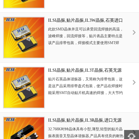
挥晶振优良的电气特性,符合RoHS规定,
特性,符合无铅标准,满足无铅焊接的回流温度
满足无铅焊接的高温回流温度曲线要求,
曲线要求,金属外壳的石英晶振使得产品在封装
金属外壳的封装使得产品在封装时能发
时能发挥比陶瓷晶振外壳更好的耐冲击性能.
ILSI晶振,贴片晶振,IL3W晶振,石英进口
挥比陶瓷谐振器外壳更好的耐冲击性.
晶振
此款SMD晶体并且可以承受回流焊接的高温，
波峰焊接，回流焊接等，贴片表晶主要特点是
该产品排带包装，焊接模式主要使用SMT焊
接，给现代SMT工艺带来高速的工作效率，
32.768K系列产品本身具有体积小,厚度薄,重量
轻等特点，此音叉型石英晶体谐振器,晶振产品
本身具备优良的耐热性,耐环境特性,在办公自
ILSI晶振,贴片晶振,IL3T晶振,石英无源
动化,家电领域,移动通信领域可发挥优良的电
晶振
贴片石英晶体谐振器，又简称为排带包装，这
气特性,符合无铅标准,满足无铅焊接的回流温
是这产品采用排带盘式包装，使产品在焊接时
度曲线要求,金属外壳的石英晶振使得产品在封
能采用SMT自动贴片机高速的焊接，大大节约
装时能发挥比陶瓷晶振外壳更好的耐冲击性能.
人工，提高工作效率。32.768KHz千赫子时钟
晶体，其本身主要应用在时钟控制产品，或者
是控制模块，主要给时钟芯片提供一个基准信
号，其主要各项功能还得看应用何种产品。本
ILSI晶振,贴片晶振,IL3R晶振,进口无源
产品具有小型,薄型,轻型的贴片晶振表面型音
晶振
32.768K时钟晶体具有小型,薄型,轻型的贴片晶
叉式石英晶体谐振器,产品具有优良的耐热性,
振表面音叉型晶体谐振器,产品具有优良的耐热