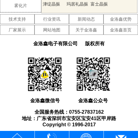
晶振
津绽晶振
玛居礼晶振
富士晶振
雾化片
SMI晶振
Lihom晶振
SHINSUNG
技术支持
行业资讯
新闻动态
金洛鑫优势
晶振
NAKA晶振
AKER晶振
NKG晶振
厂家展示
网站地图
关于金洛鑫
金洛鑫首页
NJR晶振
Sunny晶振
CTS晶振
金洛鑫电子有限公司
版权所有
微晶晶振
瑞康晶振
康纳温菲尔
德晶振
高利奇晶振
Jauch晶振
AbraconCrystal
晶振
维管晶振
ECScrystal
日蚀晶振
晶振
拉隆晶振
格林雷晶振
SiTimeCrystal
金洛鑫微信号
金洛鑫公众号
晶振
IDTcrystal
PletronicsCrystal
StatekCrystal
全国服务热线：0755-27837162
晶振
晶振
晶振
AEK晶振
AEL晶振
Cardinal晶
地址：广东省深圳市宝安区宝安41区甲岸路
Copyright © 1996-2017
振
Crystek晶振
Euroquartz
Fox晶振