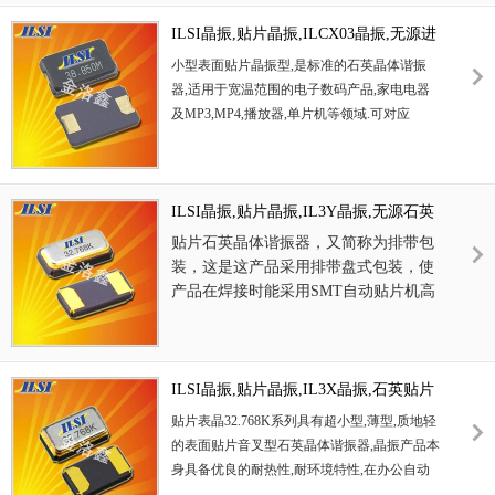
础，提升了晶振厂家的竞争力，使
振本身能确保其高可靠性,采用编带包装,可对
优势,耐环境特性,包括耐高温,耐冲
晶振厂家高频石英晶振的研发及生
应产品应用到自动贴片机告诉安装,满足无铅焊
ILSI晶振,贴片晶振,ILCX03晶振,无源进
击性等,在移动通信领域得到了广泛
产领先于国内其它公司。插件49S
接的高温回流温度曲线要求.
口晶振
的应用,晶振产品本身可发挥优良的
小型表面贴片晶振型,是标准的石英晶体谐振
焊接型晶振,低消耗金属面晶
电气特性,满足无铅焊接的高温回流
器,适用于宽温范围的电子数码产品,家电电器
振,HC49US晶振，
高品质晶振，进
温度曲线要求.
及MP3,MP4,播放器,单片机等领域.可对应
口晶振，艾尔西晶振，进口晶振，
8.000MHz以上的频率,在电子数码产品,以及家
HC49US晶振，二脚晶振，插件晶
电相关电器领域里面发挥优良的电气特性,满足
振，欧美晶振，无源晶振，无人机
无铅焊接的回流温度曲线要求.
ILSI晶振,贴片晶振,IL3Y晶振,无源石英
晶振，电车充电枪晶振，石英晶体
晶振
谐振器，工作温度-40~85°C，网络
贴片石英晶体谐振器，又简称为排带包
服务器晶振，存储卡晶振，无线局
装，这是这产品采用排带盘式包装，使
产品在焊接时能采用SMT自动贴片机高
域网晶振，光纤通道晶振.
速的焊接，大大节约人工，提高工作效
率。32.768KHz千赫子时钟晶体，其本
身主要应用在时钟控制产品，或者是控
制模块，主要给时钟芯片提供一个基准
ILSI晶振,贴片晶振,IL3X晶振,石英贴片
信号，其主要各项功能还得看应用何种
晶振
贴片表晶32.768K系列具有超小型,薄型,质地轻
产品。本产品具有小型,薄型,轻型的贴
的表面贴片音叉型石英晶体谐振器,晶振产品本
片晶振表面型音叉式石英晶体谐振器,产
身具备优良的耐热性,耐环境特性,在办公自动
品具有优良的耐热性,耐环境特性,可发
化,家电领域,移动通信领域可发挥优良的电气