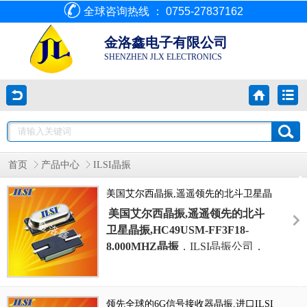
全球咨询热线 ： 0755-27837162
金洛鑫电子有限公司
SHENZHEN JLX ELECTRONICS
首页
产品中心
ILSI晶振
美国艾尔西晶振,遥遥领先的北斗卫星晶
振,HC49USM-FF3F18-8.000MHZ晶振
美国艾尔西晶振,遥遥领先的北斗
卫星晶振,
HC49USM-FF3F18-
8.000MHZ晶振
，
ILSI晶振
公司，
外观完全使用金属材料封装的,产品
本身采用全自动石英晶体检测仪,以
及跌落,漏气等苛刻实验.产品本身
领先全球的6G信号接收器晶振,进口ILSI