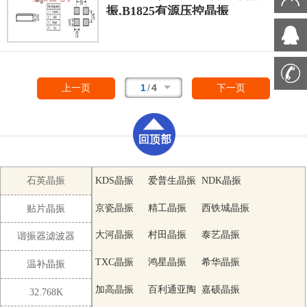
MCU,传感器,无线通信模块等后级电路.此外,其
振,B1825有源压控晶振
具备良好的环境适应性,防潮,抗振性能优异,广
B1825-ADBS3N-20.000000作为
泛应用于智能手表,蓝牙网关,便携式血糖仪,汽
BOMAR博马尔晶振B1825有源
车胎压监测模块等场景,兼顾空间节省,低功耗
压控晶振
系列
的优秀
与信号稳定性三大核心需求.
贴片晶振
1
/
4
上一页
下一页
产品,以其精准的频率调节,稳定的输出性能和
广泛的环境适应性,为各类精密电子设备提供了
可靠的频率控制解决方案,是电子系统中实现动
态频率管理的理想选择
石英晶振
KDS晶振
爱普生晶振
NDK晶振
京瓷晶振
精工晶振
西铁城晶振
贴片晶振
大河晶振
村田晶振
泰艺晶振
谐振器滤波器
TXC晶振
鸿星晶振
希华晶振
温补晶振
加高晶振
百利通亚陶
嘉硕晶振
32.768K