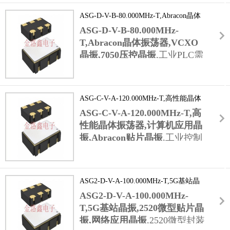
信号传输信噪比提升30%以上.150.000MHz高
高湿环境下,仍能保证模块时钟漂移量小于
ASG-D-V-B-80.000MHz-T,Abracon晶体
频信号能满足5GNR(新空口)协议下10Gbps级
5ppm/℃,确保无线数据传输的帧同步精度,避免
振荡器,VCXO晶振,7050压控晶振
ASG-D-V-B-80.000MHz-
数据处理的时序需求,配合Abracon石英晶体振
因时钟偏差导致的数据丢包或传输延迟.
荡器的±25ppm频率稳定度,确保基站
T,Abracon晶体振荡器,VCXO
在-40℃~85℃工作温度范围内,信号帧同步误差
晶振,7050压控晶振
,
工业PLC需
小于1ns,保障多用户接入时的数据传输稳定性,
实时接收传感器数据并输出控
避免因时钟抖动导致的信号失真或掉线问题.
制指令,时钟信号的稳定性直接
影响控制精度.ASG-D-V-B-
ASG-C-V-A-120.000MHz-T,高性能晶体
80.000MHz晶振为PLC的中央
振荡器,计算机应用晶振,Abracon贴片晶
ASG-C-V-A-120.000MHz-T,高
处理单元提供可调时钟,通过外
振
性能晶体振荡器,计算机应用晶
部电压微调功能,可补偿工业环
振,Abracon贴片晶振
,
工业控制
境中温度,振动导致的频率漂移,
计算机的数据采集卡需实时采
使时钟稳定度保持在±10ppm以
集工业设备的高频信号(如电机
内.80.000MHz频率能满足PLC
转速,传感器模拟量),时钟精度
对高频数据采集与快速指令响
ASG2-D-V-A-100.000MHz-T,5G基站晶
直接影响采集数据的准确
应的需求,
振,2520微型贴片晶振,网络应用晶振
ASG2-D-V-A-100.000MHz-
性.ASG-C-V-A-120.000MHz-T
7050贴片晶振
T,5G基站晶振,2520微型贴片晶
贴片晶振为采集卡提供高频时
封装的抗振动性能(10g加速度,10-2000Hz)可抵
振,网络应用晶振
,
2520微型封装
钟,120.000MHz频率支持采集
御车间设备振动干扰,配合Abracon的严苛品控,