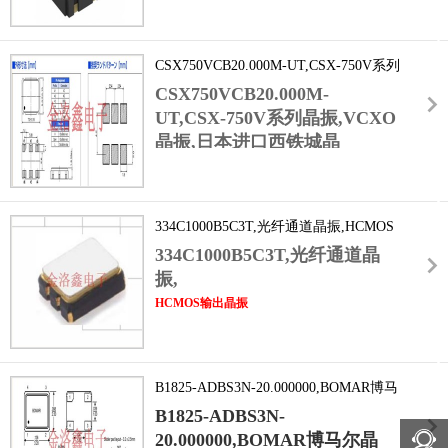
完美适配微基站基带模块的小
卡实现200MSps的采样速率,可
晶振在-40℃~105℃工业宽温环境下持续稳定工
型化设计,100.000MHz高频时
精准捕捉10MHz以内的工业信
作,确保PLC对生产线的精准控制,避免因时钟偏
钟可通过锁相环倍频至
差导致的设备误动作.
号细节,满足高精度工业
CSX750VCB20.000M-UT,CSX-750V系列
500MHz,为基带芯片提供高速
测量设备晶振
晶振,VCXO晶振,日本进口西铁城晶振
CSX750VCB20.000M-
运算时序支持,满足每小区
需求.其高性能特性体现在宽温工作范围
UT,CSX-750V系列晶振,VCXO
100+用户同时接入的数据处理
(-40℃~85℃),能适配工业现场高低温波动环境
晶振,日本进口西铁城晶
需求,用户下行时延控制在10ms
振
,20.000MHz的中心频率与
以内.其贴片式结构具备优异的
VCXO晶振
抗振动性能(15g加速度,10-
可调特性,让该晶振能广泛适配高频精密设备:
2000Hz),可抵御城市交通振动,
334C1000B5C3T,光纤通道晶振,HCMOS
在通信领域,可用于5G基站的时钟同步模块,通
设备运行震动对时钟信号的影
输出晶振,3225小型晶振
334C1000B5C3T,光纤通道晶
过电压微调补偿信号传输延迟;在工业控制领
响,配合
振,
域,能为PLC(可编程逻辑控制器)提供动态调频
Abracon晶振
时钟,提升设备响应精度;在测试测量仪器中,可
HCMOS输出晶振
严苛的品控标准,晶振年频率漂移量小于5ppm,
作为基准频率源,配合外部电压实现多档位频率
,3225小型晶振
,可满足高密度PCB布局需求,同
确保微基站长期运行中基带数据处理的稳定性,
输出,满足不同测试场景需求.
时输出信号符合HCMOS电平标准,支持
避免因时钟偏差导致的用户掉线,数据卡顿问
2.5V/3.3V宽电压供电,静态功耗低至5μA以下,
题.
B1825-ADBS3N-20.000000,BOMAR博马
能有效延长便携式设备续航时间.该晶振频率覆
尔晶振,B1825有源压控晶振
盖4MHz-120MHz,频率稳定度达±10ppm(商业
B1825-ADBS3N-
级),相位噪声低,输出方波波形规整,可直接驱动
20.000000,BOMAR博马尔晶