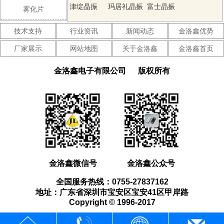
晶振
津绽晶振
玛居礼晶振
富士晶振
雾化片
SMI晶振
Lihom晶振
SHINSUNG
技术支持
行业资讯
新闻动态
金洛鑫优势
晶振
NAKA晶振
AKER晶振
NKG晶振
厂家展示
网站地图
关于金洛鑫
金洛鑫首页
NJR晶振
Sunny晶振
CTS晶振
金洛鑫电子有限公司
版权所有
微晶晶振
瑞康晶振
康纳温菲尔
德晶振
高利奇晶振
Jauch晶振
AbraconCrystal
晶振
维管晶振
ECScrystal
日蚀晶振
晶振
拉隆晶振
格林雷晶振
SiTimeCrystal
金洛鑫微信号
金洛鑫公众号
晶振
IDTcrystal
PletronicsCrystal
StatekCrystal
全国服务热线：0755-27837162
晶振
晶振
晶振
AEK晶振
AEL晶振
Cardinal晶
地址：广东省深圳市宝安区宝安41区甲岸路
Copyright © 1996-2017
振
Crystek晶振
Euroquartz
Fox晶振