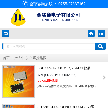
全球咨询热线 ： 0755-27837162
金洛鑫电子有限公司
SHENZHEN JLX ELECTRONICS
首页
产品中心
压控晶振
ABLJO-V-160.000MHz,VCXO压控晶
振,Abracon晶体振荡器
ABLJO-V-160.000MHz,
VCXO压控晶振
,Abracon晶体振荡器,凭借160.000MHz精准输出
频率与卓越的压控调节性能,成为高端电子设备
的核心时钟组件.产品支持宽供电电压范围,兼
容性强,可轻松集成于各类嵌入式系统中,同时
SIT3808AI-D2-33EE80.00000M,7050压
具备极低的相位抖动特性,能有效减少时钟信号