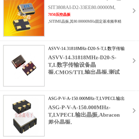
对数据传输质量的干扰,提升系统整体性能.其
控晶振,SITIME晶振
SIT3808AI-D2-33EE80.00000M,
严格遵循工业级可靠性标准,经过严苛的环境测
7050压控晶振
试与寿命测试,在高湿度,多干扰的复杂工况下
,SITIME晶振,其80.00000MHz固定基准频率精
仍可稳定工作,为通信,航空航天等关键领域提
度极高,搭配压控功能后,可实现±ppm级的精细
供高可靠的时钟保障.
频率微调,有效补偿电路中温度漂移,电压波动
或负载变化导致的频率偏差,为通信设备(如5G
ASVV-14.31818MHz-D20-S-T,L数字传输
基站,路由器)的信号同步,工业自动化系统的时
序校准提供关键支持,保障数据传输的准确性与
设备晶振,CMOS/TTL输出晶振,测试设备
ASVV-14.31818MHz-D20-S-
系统运行的稳定性.
T,L数字传输设备晶
振,CMOS/TTL输出晶振,测试
设备
,作为模块基带芯片的核心
时钟源,通过CMOS/TTL输出接
口提供精准时钟信号,支持基带
ASG-P-V-A-150.000MHz-T,LVPECL输出
芯片完成信号调制解调时序控
晶振,Abracon差分晶振,石英晶体振荡器
ASG-P-V-A-150.000MHz-
制.14.31818MHz频率与4GLTE
T,LVPECL输出晶振,Abracon
信号处理的时序需求高度匹配,
差分晶振,
配合
石英晶体振荡器
进口晶振
,可有效抑制共模噪声,在基站复杂电磁环境中,
优异的温度稳定性,即使在高原低温或沿海高温