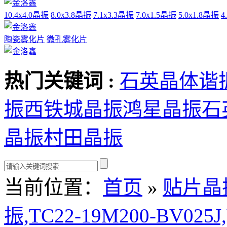
10.4x4.0晶振
8.0x3.8晶振
7.1x3.3晶振
7.0x1.5晶振
5.0x1.8晶振
4
陶瓷雾化片
微孔雾化片
热门关键词 :
石英晶体谐
振
西铁城晶振
鸿星晶振
石
晶振
村田晶振
当前位置：
首页
»
贴片晶
振,TC22-19M200-BV0