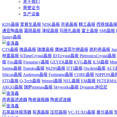
关于我们
荣誉证书
生产设备
KDS晶振
爱普生晶振
NDK晶振
京瓷晶振
精工晶振
西铁城晶
通亚陶晶振
嘉硕晶振
津绽晶振
玛居礼晶振
富士晶振
SMI晶振
Sunny晶振
CTS晶振
微晶晶振
瑞康晶振
康纳温菲尔德晶振
高利奇晶振
Ja
林雷晶振
SiTimeCrystal晶振
IDTcrystal晶振
PletronicsCrystal晶振
振
Fox晶振
Frequency晶振
GEYER晶振
KVG晶振
ILSI晶振
Mm
Suntsu晶振
Transko晶振
Wi2Wi晶振
ITTI晶振
Oscilent晶振
ACT
Silicon晶振
Anderson晶振
Fortiming晶振
CORE晶振
NIPPON晶
STD晶振
Q-Tech晶振
Wenzel晶振
NEL晶振
EM晶振
PETERM
ARGO晶振
瑞萨renesas晶振
Skyworks晶振
Dynamic迪拉尼
声表面滤波器
陶瓷谐振器
陶瓷滤波器
石英晶体振荡器
有源晶振
压控晶振
VC-TCXO晶振
差分晶振