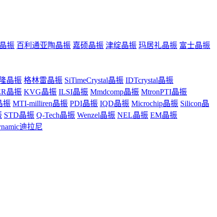
晶振
百利通亚陶晶振
嘉硕晶振
津绽晶振
玛居礼晶振
富士晶振
隆晶振
格林雷晶振
SiTimeCrystal晶振
IDTcrystal晶振
ER晶振
KVG晶振
ILSI晶振
Mmdcomp晶振
MtronPTI晶振
z晶振
MTI-milliren晶振
PDI晶振
IQD晶振
Microchip晶振
Silicon晶
振
STD晶振
Q-Tech晶振
Wenzel晶振
NEL晶振
EM晶振
ynamic迪拉尼