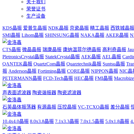
关于我们
荣誉证书
生产设备
KDS晶振
爱普生晶振
NDK晶振
京瓷晶振
精工晶振
西铁城晶
SMI晶振
Lihom晶振
SHINSUNG晶振
NAKA晶振
AKER晶振
N
CTS晶振
微晶晶振
瑞康晶振
康纳温菲尔德晶振
高利奇晶振
Ja
PletronicsCrystal晶振
StatekCrystal晶振
AEK晶振
AEL晶振
Card
QANTEK晶振
QuartzCom晶振
Quarztechnik晶振
Suntsu晶振
Tr
振
Anderson晶振
Fortiming晶振
CORE晶振
NIPPON晶振
NIC晶
PETERMANN晶振
FCD-Tech晶振
HEC晶振
FMI晶振
Macrobi
声表面滤波器
陶瓷谐振器
陶瓷滤波器
石英晶体振荡器
有源晶振
压控晶振
VC-TCXO晶振
差分晶振
10.4x4.0晶振
8.0x3.8晶振
7.1x3.3晶振
7.0x1.5晶振
5.0x1.8晶振
4