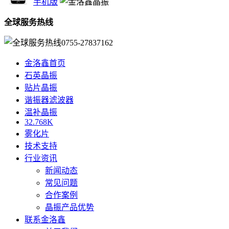
手机版
全球服务热线
0755-27837162
金洛鑫首页
石英晶振
贴片晶振
谐振器滤波器
温补晶振
32.768K
雾化片
技术支持
行业资讯
新闻动态
常见问题
合作案例
晶振产品优势
联系金洛鑫