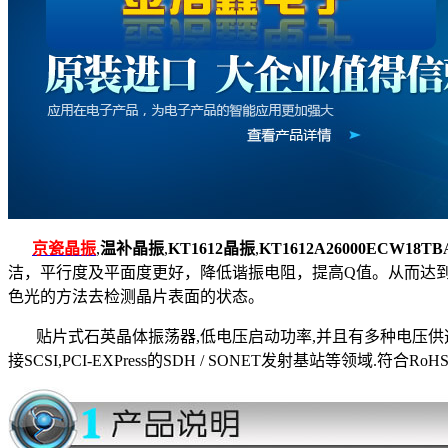
京瓷晶振
,
温补晶振
,
KT1612晶振
,
KT1612A26000ECW18T
洁，平行度及平面度更好，降低谐振电阻，提高Q值。从而达
色光的方法去检测晶片表面的状态。
贴片式石英晶体振荡器,低电压启动功率,并且有多种电压供选择,比如有1.
接SCSI,PCI-EXPress的SDH / SONET发射基站等领域.符合RoH