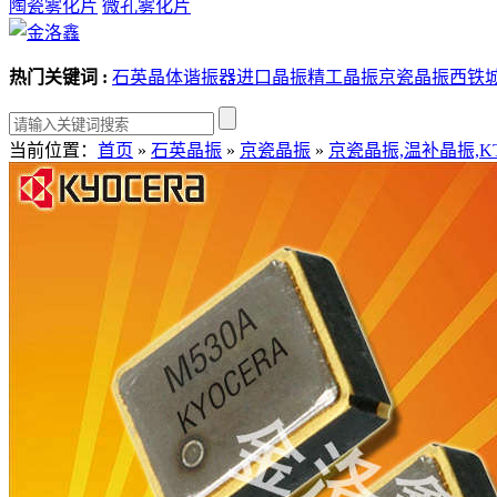
陶瓷雾化片
微孔雾化片
热门关键词 :
石英晶体谐振器
进口晶振
精工晶振
京瓷晶振
西铁
当前位置：
首页
»
石英晶振
»
京瓷晶振
»
京瓷晶振,温补晶振,KT1