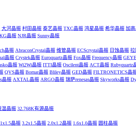
振
大河晶振
村田晶振
泰艺晶振
TXC晶振
鸿星晶振
希华晶振
加高
KG晶振
NJR晶振
Sunny晶振
uch晶振
AbraconCrystal晶振
维管晶振
ECScrystal晶振
日蚀晶振
拉
inal晶振
Crystek晶振
Euroquartz晶振
Fox晶振
Frequency晶振
GEY
ansko晶振
Wi2Wi晶振
ITTI晶振
Oscilent晶振
ACT晶振
Rubyquart
振
QVS晶振
Bomar晶振
Bliley晶振
GED晶振
FILTRONETICS晶
zes晶振
AXTAL晶振
ARGO晶振
瑞萨renesas晶振
Skyworks晶振
D
恒温晶振
32.768K有源晶振
.1x1.5晶振
3.2x1.5晶振
2.0x1.2晶振
1.6x1.0晶振
圆柱晶振